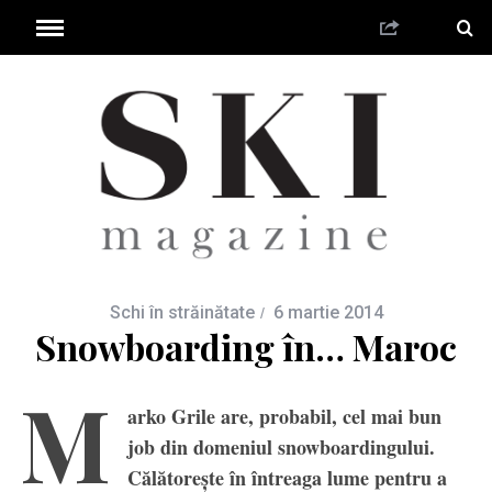
Schi în străinătate
6 martie 2014
Snowboarding în… Maroc
M
arko Grile are, probabil, cel mai bun
job din domeniul snowboardingului.
Călătoreşte în întreaga lume pentru a