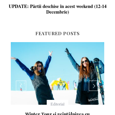
UPDATE: Pârtii deschise în acest weekend (12-14
Decembrie)
FEATURED POSTS
Echipament
irea cu
Ce înseamnă numerele de pe schiur