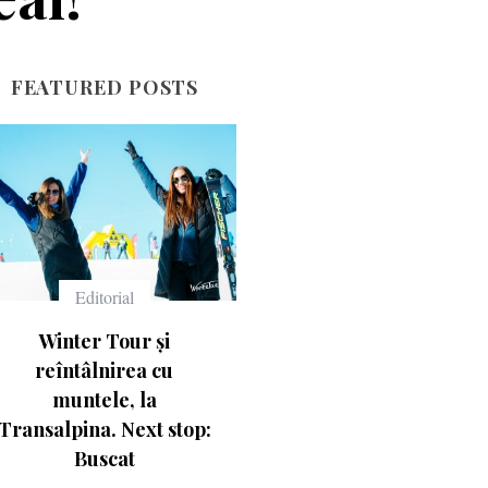
FEATURED POSTS
Echipament
Echipament
Ce înseamnă numerele
Casca Salomon Pioneer
de pe schiuri
Visor