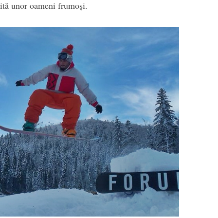
rită unor oameni frumoși.