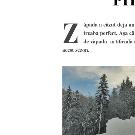
Z
ăpada a căzut deja anu
treaba perfect. Așa că
de zăpadă artificială
acest sezon.
Casc