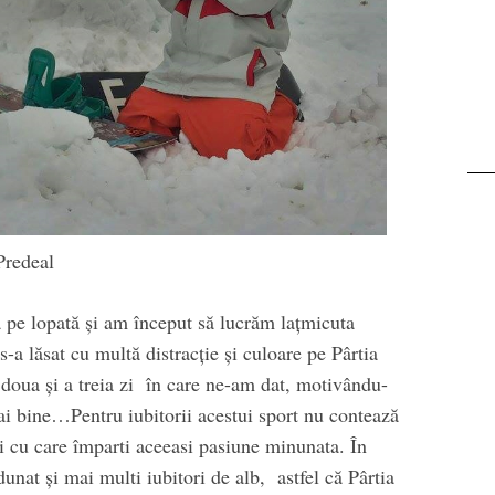
Predeal
pe lopată și am început să lucrăm lațmicuta
s-a lăsat cu multă distracție și culoare pe Pârtia
doua și a treia zi în care ne-am dat, motivându-
i bine…Pentru iubitorii acestui sport nu contează
i cu care împarti aceeasi pasiune minunata. În
nat și mai multi iubitori de alb, astfel că Pârtia