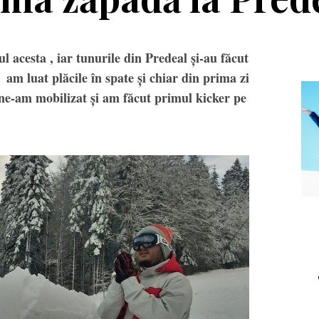
l acesta , iar tunurile din Predeal și-au făcut
 am luat plăcile în spate și chiar din prima zi
 ne-am mobilizat și am făcut primul kicker pe
Echipament
Editorial
a Salomon Pioneer
Winter Tour și
Visor
reîntâlnirea cu
muntele, la
Transalpina. Next stop:
Buscat