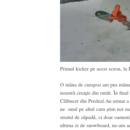
Primul kicker pe acest sezon, la 
O mâna de curajosi am pus mâna 
noastră creație din omăt. În final 
Clăbucet din Predeal.Au urmat a 
ne unul pe altul cum știm noi ma
stratul de zăpadă, ci doar oameni
ultima zi de snowboard, ne-am adu