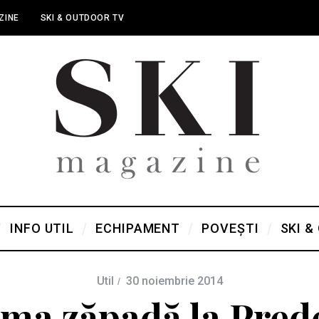
ZINE
SKI & OUTDOOR TV
INFO UTIL
ECHIPAMENT
POVEȘTI
SKI &
Util
30 noiembrie 2014
ima zăpadă la Prede