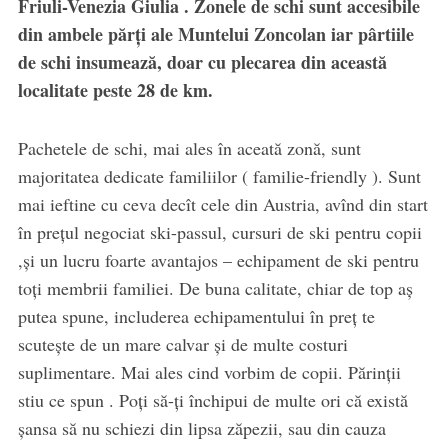
Friuli-Venezia Giulia . Zonele de schi sunt accesibile
din ambele părţi ale Muntelui Zoncolan iar pârtiile
de schi insumează, doar cu plecarea din această
localitate peste 28 de km.
Pachetele de schi, mai ales în aceată zonă, sunt
majoritatea dedicate familiilor ( familie-friendly ). Sunt
mai ieftine cu ceva decît cele din Austria, avînd din start
în preţul negociat ski-passul, cursuri de ski pentru copii
,şi un lucru foarte avantajos – echipament de ski pentru
toţi membrii familiei. De buna calitate, chiar de top aş
putea spune, includerea echipamentului în preţ te
scuteşte de un mare calvar şi de multe costuri
suplimentare. Mai ales cind vorbim de copii. Părinții
stiu ce spun . Poţi să-ţi închipui de multe ori că există
şansa să nu schiezi din lipsa zăpezii, sau din cauza