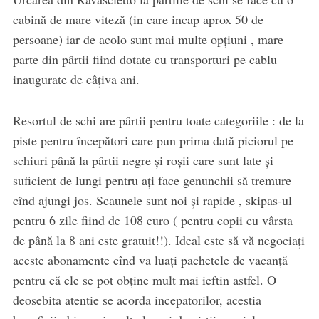
cabină de mare viteză (in care incap aprox 50 de
persoane) iar de acolo sunt mai multe opţiuni , mare
parte din pârtii fiind dotate cu transporturi pe cablu
inaugurate de câţiva ani.
Resortul de schi are pârtii pentru toate categoriile : de la
piste pentru începători care pun prima dată piciorul pe
schiuri până la pârtii negre şi roșii care sunt late şi
suficient de lungi pentru aţi face genunchii să tremure
cînd ajungi jos. Scaunele sunt noi şi rapide , skipas-ul
pentru 6 zile fiind de 108 euro ( pentru copii cu vârsta
de până la 8 ani este gratuit!!). Ideal este să vă negociaţi
aceste abonamente cînd va luaţi pachetele de vacanţă
pentru că ele se pot obţine mult mai ieftin astfel. O
deosebita atentie se acorda incepatorilor, acestia