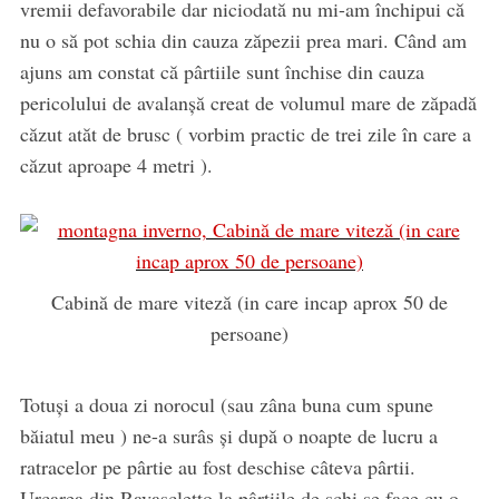
vremii defavorabile dar niciodată nu mi-am închipui că
nu o să pot schia din cauza zăpezii prea mari. Când am
ajuns am constat că pârtiile sunt închise din cauza
pericolului de avalanşă creat de volumul mare de zăpadă
căzut atăt de brusc ( vorbim practic de trei zile în care a
căzut aproape 4 metri ).
Cabină de mare viteză (in care incap aprox 50 de
persoane)
Totuşi a doua zi norocul (sau zâna buna cum spune
băiatul meu ) ne-a surâs şi după o noapte de lucru a
ratracelor pe pârtie au fost deschise câteva pârtii.
Urcarea din Ravascletto la pârtiile de schi se face cu o