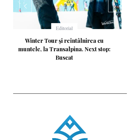
Echipament
Ce înseamnă numerele de pe schiuri
: