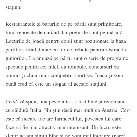
staţiuni
Restaurantele şi barurile de pe pârtii sunt primitoare,
fiind renovate de curând,dar preţurile sunt pe măsură.
Locurile de joacă pentru copii sunt pozitionate la baza
pârtiilor, fiind dotate cu tor ce trebuie pentru distractia
juniorilor. La amiază pe pârtii sunt o serie de programe
speciale pentru cei mici, cu tombole, concursuri cu
premii şi chiar mici competiţii sportive. Joaca şi voia
bună cred că este un slogan al acestei staţiuni.
Ce să vă spun, una peste alta , a fost bine şi recomand
cu căldură Italia. Nu ştiu dacă mai mult ca Austria. Cert
este că fiecare loc are farmecul lui, povestea lui care
face să fie mai atractiv mai interesant. Un lucru este
sigur: ne-am simţit bine şi ne vom mai intoarce (parcă