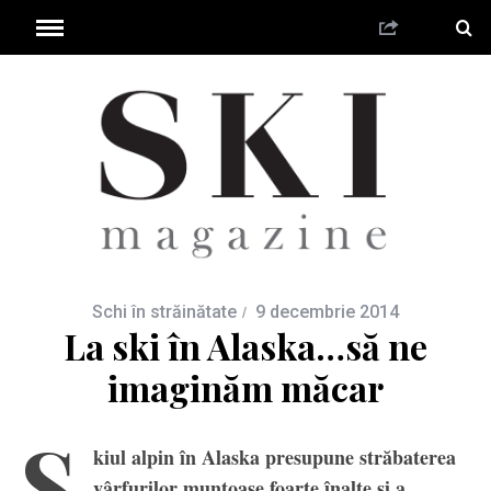
Schi în străinătate
9 decembrie 2014
La ski în Alaska…să ne
imaginăm măcar
S
kiul alpin în Alaska presupune străbaterea
vârfurilor muntoase foarte înalte şi a