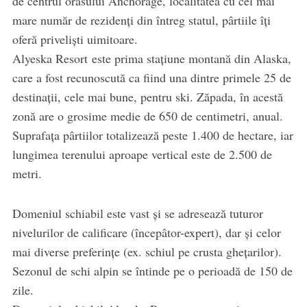
de centrul orasului Anchorage, localitatea cu cel mai
mare număr de rezidenţi din întreg statul, pârtiile îţi
oferă priveliști uimitoare.
Alyeska Resort este prima stațiune montană din Alaska,
care a fost recunoscută ca fiind una dintre primele 25 de
destinaţii, cele mai bune, pentru ski. Zăpada, în acestă
zonă are o grosime medie de 650 de centimetri, anual.
Suprafaţa pârtiilor totalizează peste 1.400 de hectare, iar
lungimea terenului aproape vertical este de 2.500 de
metri.
Domeniul schiabil este vast şi se adresează tuturor
nivelurilor de calificare (începâtor-expert), dar şi celor
mai diverse preferinţe (ex. schiul pe crusta gheţarilor).
Sezonul de schi alpin se întinde pe o perioadă de 150 de
zile.