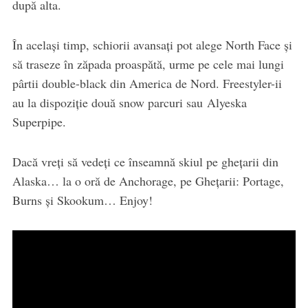
după alta.
În acelaşi timp, schiorii avansaţi pot alege North Face şi
să traseze în zăpada proaspătă, urme pe cele mai lungi
pârtii double-black din America de Nord. Freestyler-ii
au la dispoziţie două snow parcuri sau Alyeska
Superpipe.
Dacă vreţi să vedeţi ce înseamnă skiul pe gheţarii din
Alaska… la o oră de Anchorage, pe Gheţarii: Portage,
Burns şi Skookum… Enjoy!