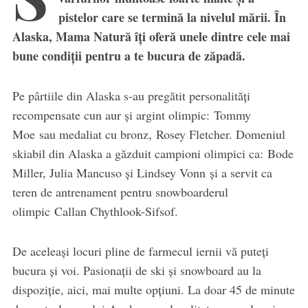
pistelor care se termină la nivelul mării. În
Alaska, Mama Natură îţi oferă unele dintre cele mai
bune condiții pentru a te bucura de zăpadă.
Pe pârtiile din Alaska s-au pregătit personalităţi
recompensate cun aur şi argint olimpic: Tommy
Moe sau medaliat cu bronz, Rosey Fletcher. Domeniul
skiabil din Alaska a găzduit campioni olimpici ca: Bode
Miller, Julia Mancuso și Lindsey Vonn și a servit ca
teren de antrenament pentru snowboarderul
olimpic Callan Chythlook-Sifsof.
De aceleaşi locuri pline de farmecul iernii vă puteţi
bucura şi voi. Pasionaţii de ski și snowboard au la
dispoziție, aici, mai multe opțiuni. La doar 45 de minute