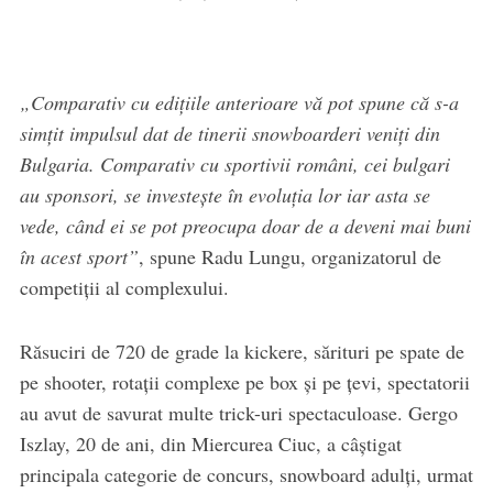
„Comparativ cu edițiile anterioare vă pot spune că s-a
simțit impulsul dat de tinerii snowboarderi veniți din
Bulgaria. Comparativ cu sportivii români, cei bulgari
au sponsori, se investește în evoluția lor iar asta se
vede, când ei se pot preocupa doar de a deveni mai buni
în acest sport”
, spune Radu Lungu, organizatorul de
competiții al complexului.
Răsuciri de 720 de grade la kickere, sărituri pe spate de
pe shooter, rotații complexe pe box și pe țevi, spectatorii
au avut de savurat multe trick-uri spectaculoase. Gergo
Iszlay, 20 de ani, din Miercurea Ciuc, a câștigat
principala categorie de concurs, snowboard adulți, urmat