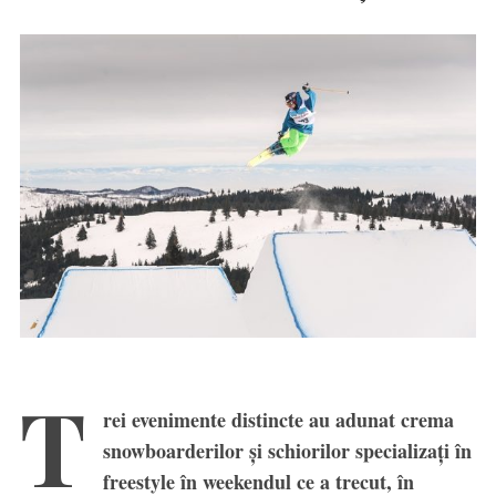
T
rei evenimente distincte au adunat crema
snowboarderilor și schiorilor specializați în
freestyle în weekendul ce a trecut, în