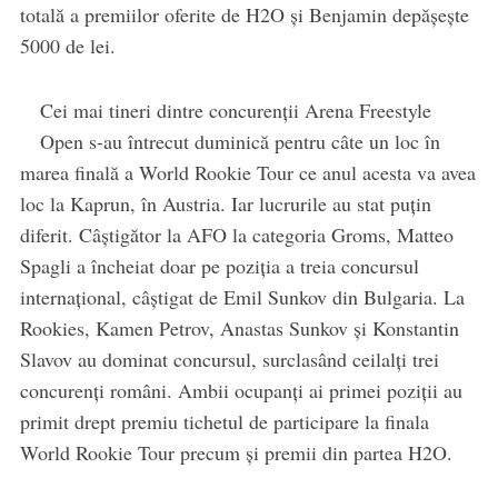
totală a premiilor oferite de H2O și Benjamin depășește
5000 de lei.
Cei mai tineri dintre concurenții Arena Freestyle
Open s-au întrecut duminică pentru câte un loc în
marea finală a World Rookie Tour ce anul acesta va avea
loc la Kaprun, în Austria. Iar lucrurile au stat puțin
diferit. Câștigător la AFO la categoria Groms, Matteo
Spagli a încheiat doar pe poziția a treia concursul
internațional, câștigat de Emil Sunkov din Bulgaria. La
Rookies, Kamen Petrov, Anastas Sunkov și Konstantin
Slavov au dominat concursul, surclasând ceilalți trei
concurenți români. Ambii ocupanți ai primei poziții au
primit drept premiu tichetul de participare la finala
World Rookie Tour precum și premii din partea H2O.