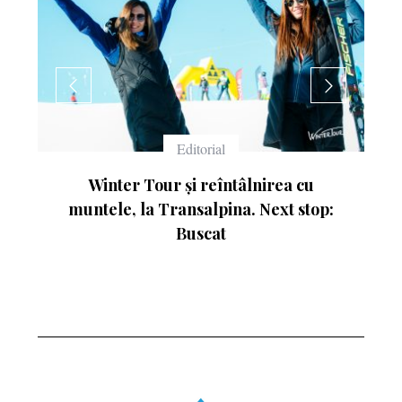
Echipament
Ce înseamnă numerele de pe schiuri
: