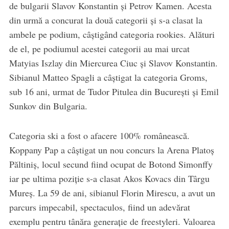
de bulgarii Slavov Konstantin și Petrov Kamen. Acesta
din urmă a concurat la două categorii și s-a clasat la
ambele pe podium, câștigând categoria rookies. Alături
de el, pe podiumul acestei categorii au mai urcat
Matyias Iszlay din Miercurea Ciuc și Slavov Konstantin.
Sibianul Matteo Spagli a câștigat la categoria Groms,
sub 16 ani, urmat de Tudor Pitulea din București și Emil
Sunkov din Bulgaria.
Categoria ski a fost o afacere 100% românească.
Koppany Pap a câștigat un nou concurs la Arena Platoș
Păltiniș, locul secund fiind ocupat de Botond Simonffy
iar pe ultima poziție s-a clasat Akos Kovacs din Târgu
Mureș. La 59 de ani, sibianul Florin Mirescu, a avut un
parcurs impecabil, spectaculos, fiind un adevărat
exemplu pentru tânăra generație de freestyleri. Valoarea