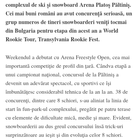
complexul de ski și snowboard Arena Platoș Păltiniș.
Cei mai buni români au avut concurență serioasă, un
grup numeros de tineri snowboarderi veniți tocmai
din Bulgaria pentru etapa din acest an a World
Rookie Tour, Transylvania Rookie Fest.
Weekendul a debutat cu Arena Freestyle Open, cea mai
importantă competiție de profil din țară. Cândva etapă a
unui campionat național, concursul de la Păltiniș a
devenit un adevărat spectacol, cu sportivi ce își
îmbunătățesc considerabil tehnica de la an la an. 38 de
concurenți, dintre care 8 schiori, s-au aliniat la linia de
start în fun-park-ul complexului, pregătit pe patru terase
cu elemente de dificultate mică, medie și mare. Evident,
snowboarderii au dus greul concursului însă trick-uri
surprinzătoare au ieșit și din evoluția celor 8 schiori.