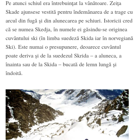
Pe atunci schiul era întrebuințat la vânătoare. Zeița
Skade ajunsese vestită pentru îndemânarea de a trage cu
arcul din fugă și din alunecarea pe schiuri. Istoricii cred
că se numea Skedja, în numele ei găsindu-se originea
cuvântului ski (în limba suedeză Skida iar în norvegiană
Ski). Este numai o presupunere, deoarece cuvântul
poate deriva și de la suedezul Skrida – a aluneca, a
înainta sau de la Skida – bucată de lemn lungă și
îndoită.