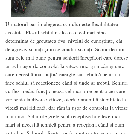
Următorul pas în alegerea schiului este flexibilitatea
acestuia. Flexul schiului ales este cel mai bine
determinat de greutatea dvs, nivelul de cunoștințe, cât
de agresiv schiați și în ce conditi schiați. Schiurile moi
sunt cele mai bune pentru schiorii începători care doresc
un schi ușor de controlat la viteze mici și medii și care
care necesită mai puțină energie sau tehnică pentru a
face schiul să reacționeze când și unde ar trebui. Schiuri
cu flex mediu funcționează cel mai bine pentru cei care
vor schia la diverse viteze, oferă o anumită stabilitate la
viteză mai ridicată, dar rămân ușor de controlat la viteze
mai mici. Schiurile grele sunt receptive la viteze mai
mari și necesită tehnică pentru a reacționa când și cum
ar trebui. Schiurile foarte rigide sunt pentru schiorii cei