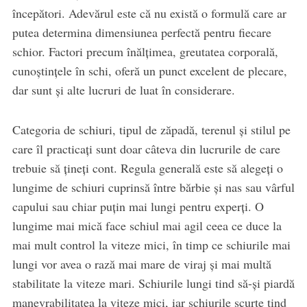
începători. Adevărul este că nu există o formulă care ar
putea determina dimensiunea perfectă pentru fiecare
schior. Factori precum înălțimea, greutatea corporală,
cunoștințele în schi, oferă un punct excelent de plecare,
dar sunt și alte lucruri de luat în considerare.
Categoria de schiuri, tipul de zăpadă, terenul și stilul pe
care îl practicați sunt doar câteva din lucrurile de care
trebuie să țineți cont. Regula generală este să alegeți o
lungime de schiuri cuprinsă între bărbie și nas sau vârful
capului sau chiar puțin mai lungi pentru experți. O
lungime mai mică face schiul mai agil ceea ce duce la
mai mult control la viteze mici, în timp ce schiurile mai
lungi vor avea o rază mai mare de viraj și mai multă
stabilitate la viteze mari. Schiurile lungi tind să-și piardă
manevrabilitatea la viteze mici, iar schiurile scurte tind