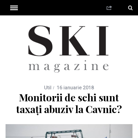
Util
16 ianuarie 2018
Monitorii de schi sunt
taxați abuziv la Cavnic?