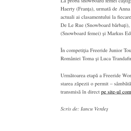
La proba snowboard femei câștigă
Haerty (Franța), urmată de Anna 
actuali ai clasamentului la fiecar
De Le Rue (Snowboard bărbați), 
(Snowboard femei) și Markus Ede
În competiția Freeride Junior Tou
României Toma și Luca Trandafir s
Următoarea etapă a Freeride Worl
starea zăpezii o permit – sâmbătă
transmisă în direct
pe site-ul com
Scris de: Iancu Verdeș