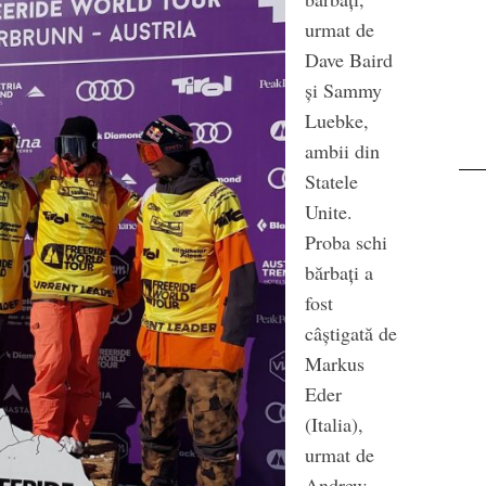
urmat de
Dave Baird
și Sammy
Luebke,
ambii din
Statele
Unite.
Proba schi
bărbați a
fost
câștigată de
Markus
Eder
(Italia),
urmat de
Andrew