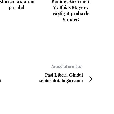
istorică la slalom
Beijing. Austriacul
paralel
Matthias Mayer a
câştigat proba de
SuperG
Articolul următor
Pași Liberi. Ghidul
i
schiorului, la Șureanu