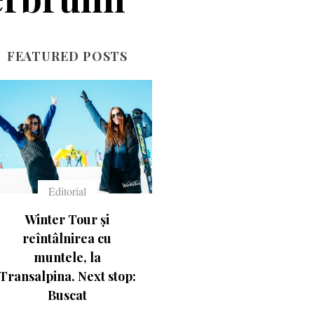
FEATURED POSTS
Echipament
Echipament
Ce înseamnă numerele
Casca Salomon Pioneer
de pe schiuri
Visor