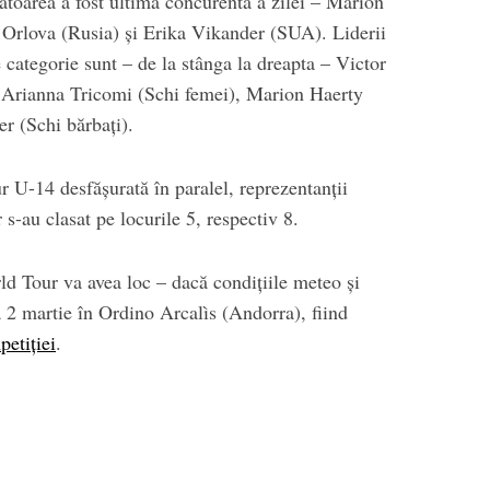
toarea a fost ultima concurentă a zilei – Marion
Orlova (Rusia) și Erika Vikander (SUA). Liderii
e categorie sunt – de la stânga la dreapta – Victor
Arianna Tricomi (Schi femei), Marion Haerty
r (Schi bărbați).
r U-14 desfășurată în paralel, reprezentanții
-au clasat pe locurile 5, respectiv 8.
d Tour va avea loc – dacă condițiile meteo și
 2 martie în Ordino Arcalìs (Andorra), fiind
petiției
.