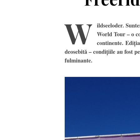
W
ildseeloder. Sunt
World Tour – o com
continente. Ediția
deosebită – condițiile au fost pe
fulminante.
Cas