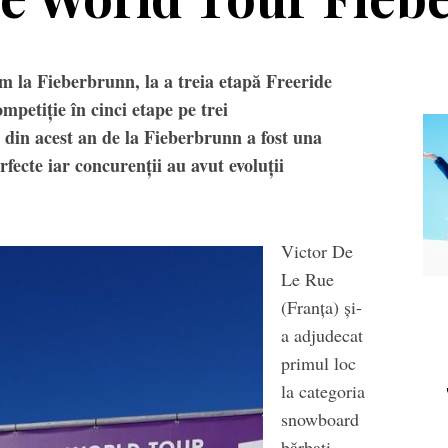
em la Fieberbrunn, la a treia etapă Freeride
petiție în cinci etape pe trei
 din acest an de la Fieberbrunn a fost una
rfecte iar concurenții au avut evoluții
Victor De
Echipament
Editorial
Le Rue
(Franța) și-
ca Salomon Pioneer
Winter Tour și
a adjudecat
Visor
reîntâlnirea cu
primul loc
muntele, la
la categoria
Transalpina. Next stop:
snowboard
Buscat
bărbați,