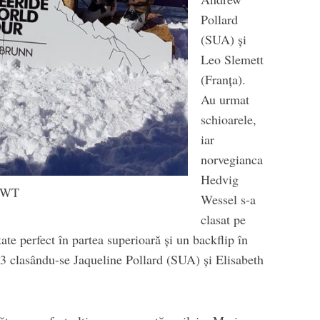
Pollard
(SUA) și
Leo Slemett
(Franța).
Au urmat
schioarele,
iar
norvegianca
Hedvig
 FWT
Wessel s-a
clasat pe
ate perfect în partea superioară și un backflip în
și 3 clasându-se Jaqueline Pollard (SUA) și Elisabeth