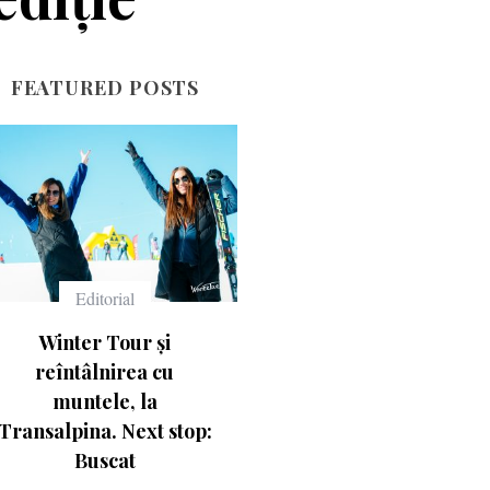
FEATURED POSTS
Echipament
Echipament
Ce înseamnă numerele
Casca Salomon Pioneer
de pe schiuri
Visor