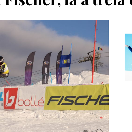
Echipament
Editorial
a Salomon Pioneer
Winter Tour și
Visor
reîntâlnirea cu
muntele, la
Transalpina. Next stop:
Buscat