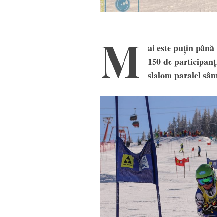
M
ai este puțin până 
150 de participanți
slalom paralel sâm