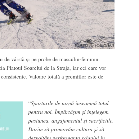
ii de vârstă și pe probe de masculin-feminin.
a Platoul Soarelui de la Straja, iar cei care vor
consistente. Valoare totală a premiilor este de
“
Sporturile de iarnă înseamnă totul
pentru noi. Împărtășim și înțelegem
pasiunea, angajamentul și sacrificiile.
Dorim s
ă
promovăm cultura și să
dezvoltăm performanța schiului în