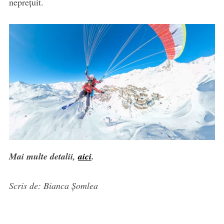
neprețuit.
Mai multe detalii,
aici
.
Scris de: Bianca Șomlea