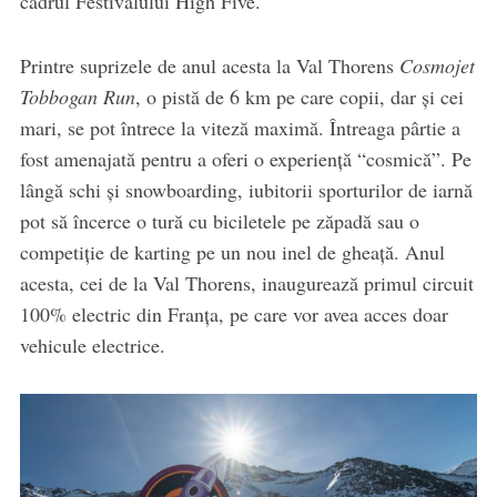
cadrul Festivalului High Five.
Printre suprizele de anul acesta la Val Thorens
Cosmojet
Tobbogan Run
, o pistă de 6 km pe care copii, dar și cei
mari, se pot întrece la viteză maximă. Întreaga pârtie a
fost amenajată pentru a oferi o experiență “cosmică”. Pe
lângă schi și snowboarding, iubitorii sporturilor de iarnă
pot să încerce o tură cu biciletele pe zăpadă sau o
competiție de karting pe un nou inel de gheață. Anul
acesta, cei de la Val Thorens, inaugurează primul circuit
100% electric din Franța, pe care vor avea acces doar
vehicule electrice.