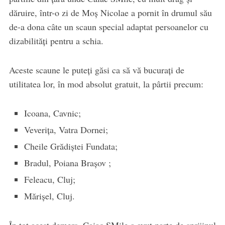
dăruire, într-o zi de Moș Nicolae a pornit în drumul său
de-a dona câte un scaun special adaptat persoanelor cu
dizabilități pentru a schia.
Aceste scaune le puteți găsi ca să vă bucurați de
utilitatea lor, în mod absolut gratuit, la pârtii precum:
Icoana, Cavnic;
Veverița, Vatra Dornei;
Cheile Grădiștei Fundata;
Bradul, Poiana Brașov ;
Feleacu, Cluj;
Mărișel, Cluj.