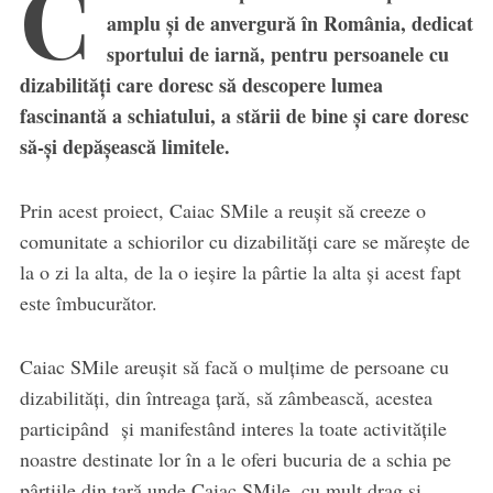
C
amplu și de anvergură în România, dedicat
sportului de iarnă, pentru persoanele cu
dizabilități care doresc să descopere lumea
fascinantă a schiatului, a stării de bine și care doresc
să-și depășească limitele.
Prin acest proiect, Caiac SMile a reușit să creeze o
comunitate a schiorilor cu dizabilități care se mărește de
la o zi la alta, de la o ieșire la pârtie la alta și acest fapt
este îmbucurător.
Caiac SMile areușit să facă o mulțime de persoane cu
dizabilități, din întreaga țară, să zâmbească, acestea
participând și manifestând interes la toate activitățile
noastre destinate lor în a le oferi bucuria de a schia pe
pârtiile din țară unde Caiac SMile, cu mult drag și