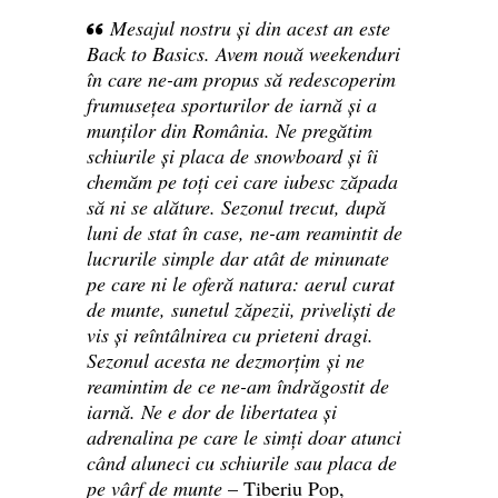
Mesajul nostru și din acest an este
Back to Basics. Avem nouă weekenduri
în care ne-am propus să redescoperim
frumusețea sporturilor de iarnă și a
munților din România. Ne pregătim
schiurile și placa de snowboard și îi
chemăm pe toți cei care iubesc zăpada
să ni se alăture. Sezonul trecut, după
luni de stat în case, ne-am reamintit de
lucrurile simple dar atât de minunate
pe care ni le oferă natura: aerul curat
de munte, sunetul zăpezii, priveliști de
vis și reîntâlnirea cu prieteni dragi.
Sezonul acesta ne dezmorțim și ne
reamintim de ce ne-am îndrăgostit de
iarnă. Ne e dor de libertatea și
adrenalina pe care le simți doar atunci
când aluneci cu schiurile sau placa de
pe vârf de munte
– Tiberiu Pop,