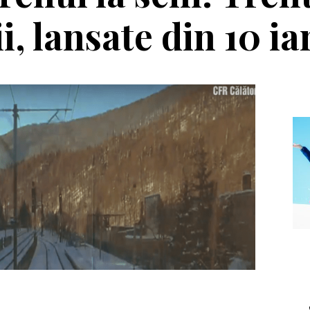
i, lansate din 10 i
Echipament
Editor
Casca Salomon Pioneer
Winter T
Visor
reîntâln
muntel