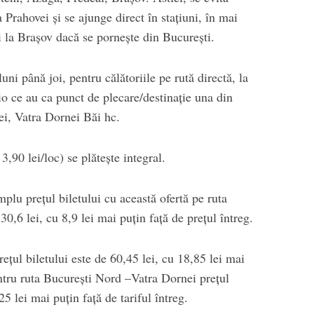
 Prahovei și se ajunge direct în stațiuni, în mai
și la Brașov dacă se pornește din București.
uni până joi, pentru călătoriile pe rută directă, la
io ce au ca punct de plecare/destinație una din
nei, Vatra Dornei Băi hc.
3,90 lei/loc) se plătește integral.
lu preţul biletului cu această ofertă pe ruta
30,6 lei, cu 8,9 lei mai puţin faţă de preţul întreg.
eţul biletului este de 60,45 lei, cu 18,85 lei mai
pentru ruta Bucureşti Nord –Vatra Dornei preţul
25 lei mai puţin față de tariful întreg.