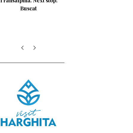
 Next stop:
at