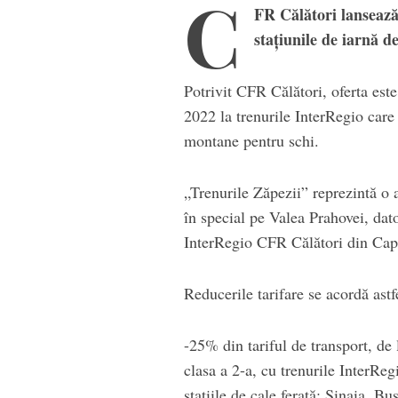
C
FR Călători lansează 
stațiunile de iarnă d
Potrivit CFR Călători, oferta este
2022 la trenurile InterRegio care 
montane pentru schi.
„Trenurile Zăpezii” reprezintă o a
în special pe Valea Prahovei, dato
InterRegio CFR Călători din Capi
Reducerile tarifare se acordă astf
-25% din tariful de transport, de l
clasa a 2-a, cu trenurile InterReg
stațiile de cale ferată: Sinaia, B