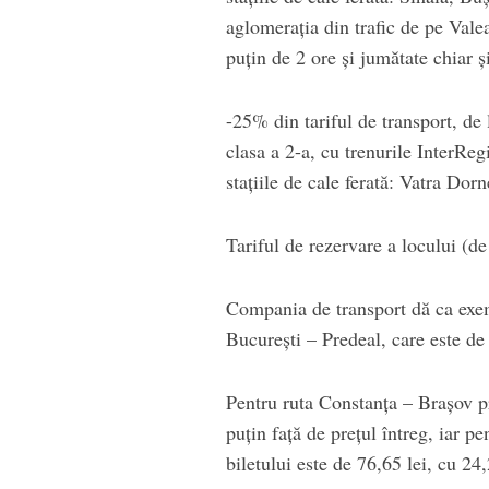
aglomerația din trafic de pe Valea
puțin de 2 ore și jumătate chiar 
-25% din tariful de transport, de l
clasa a 2-a, cu trenurile InterReg
stațiile de cale ferată: Vatra Dor
Tariful de rezervare a locului (de 
Compania de transport dă ca exemp
București – Predeal, care este de 
Pentru ruta Constanţa – Braşov pr
puţin faţă de preţul întreg, iar 
biletului este de 76,65 lei, cu 24,