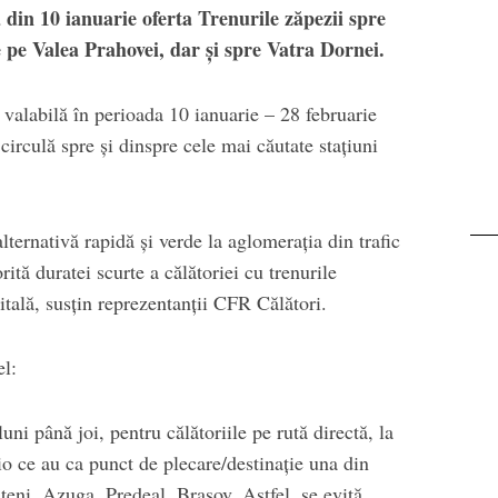
Transalpina.
din 10 ianuarie oferta Trenurile zăpezii spre
Busc
e pe Valea Prahovei, dar și spre Vatra Dornei.
 valabilă în perioada 10 ianuarie – 28 februarie
circulă spre şi dinspre cele mai căutate staţiuni
lternativă rapidă și verde la aglomerația din trafic
rită duratei scurte a călătoriei cu trenurile
tală, susțin reprezentanții CFR Călători.
el:
uni până joi, pentru călătoriile pe rută directă, la
io ce au ca punct de plecare/destinație una din
ușteni, Azuga, Predeal, Brașov. Astfel, se evită