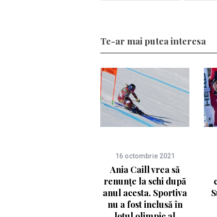
Te-ar mai putea interesa
16 octombrie 2021
Ania Caill vrea să
renunțe la schi după
anul acesta. Sportiva
S
nu a fost inclusă în
lotul olimpic al