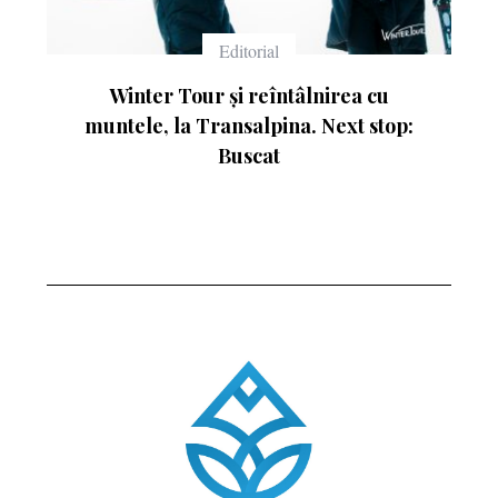
Editorial
Winter Tour și reîntâlnirea cu
C
muntele, la Transalpina. Next stop:
Buscat