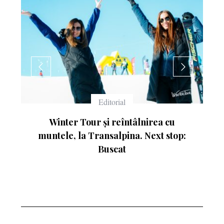
rial
Echipament
reîntâlnirea cu
Ce înseamnă numerele de pe
lpina. Next stop:
cat