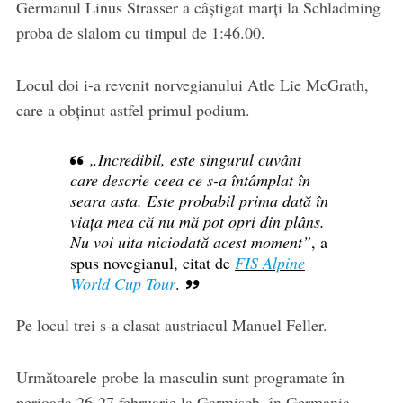
Germanul Linus Strasser a câștigat marți la Schladming
proba de slalom cu timpul de 1:46.00.
Locul doi i-a revenit norvegianului Atle Lie McGrath,
care a obținut astfel primul podium.
„Incredibil, este singurul cuvânt
care descrie ceea ce s-a întâmplat în
seara asta. Este probabil prima dată în
viața mea că nu mă pot opri din plâns.
Nu voi uita niciodată acest moment”
, a
spus novegianul, citat de
FIS Alpine
World Cup Tour
.
Pe locul trei s-a clasat austriacul Manuel Feller.
Următoarele probe la masculin sunt programate în
perioada 26-27 februarie la Garmisch, în Germania.