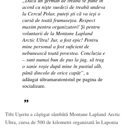
„Dacă un german de treabă se pune în
acord cu niște suedezi de treabă undeva
la Cercul Polar, puteți ști că va ieși o
cursă de toată frumusețea. Respect
maxim pentru organizatori! Și pentru
voluntarii de la Montane Lapland
Arctic Ultra! Jur, a fost epic! Pentru
mine personal a fost suficient de
nebunească toată povestea. Concluzia e
– sunt numai bun de pus la jug, să trag
o sanie roșie după mine în pustiul alb,
până dincolo de orice capăt”
, a
adăugat ultramaratonistul pe pagina de
socializare.
Tibi Ușeriu a câștigat sâmbătă Montane Lapland Arctic
Ultra, cursa de 500 de kilometri organizată în Laponia