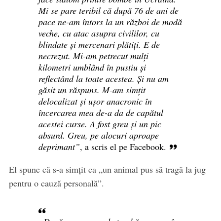
Mi se pare teribil că după 76 de ani de
pace ne-am întors la un război de modă
veche, cu atac asupra civililor, cu
blindate și mercenari plătiți. E de
necrezut. Mi-am petrecut mulți
kilometri umblând în pustiu și
reflectând la toate acestea. Și nu am
găsit un răspuns. M-am simțit
delocalizat și ușor anacronic în
încercarea mea de-a da de capătul
acestei curse. A fost greu și un pic
absurd. Greu, pe alocuri aproape
deprimant”
, a scris el pe Facebook.
El spune că s-a simțit ca „un animal pus să tragă la jug
pentru o cauză personală”.