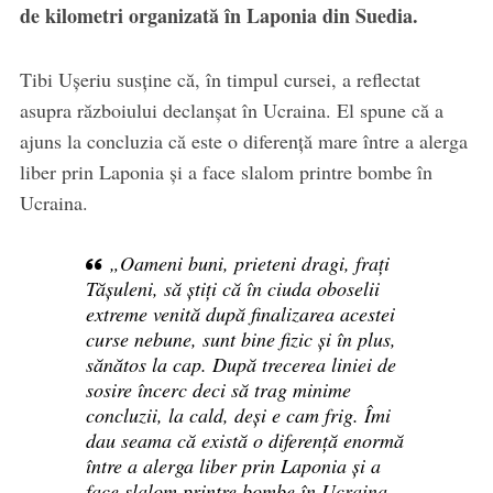
de kilometri organizată în Laponia din Suedia.
Tibi Ușeriu susține că, în timpul cursei, a reflectat
asupra războiului declanșat în Ucraina. El spune că a
ajuns la concluzia că este o diferență mare între a alerga
liber prin Laponia și a face slalom printre bombe în
Ucraina.
„Oameni buni, prieteni dragi, frați
Tășuleni, să știți că în ciuda oboselii
extreme venită după finalizarea acestei
curse nebune, sunt bine fizic și în plus,
sănătos la cap. După trecerea liniei de
sosire încerc deci să trag minime
concluzii, la cald, deși e cam frig. Îmi
dau seama că există o diferență enormă
între a alerga liber prin Laponia și a
face slalom printre bombe în Ucraina.