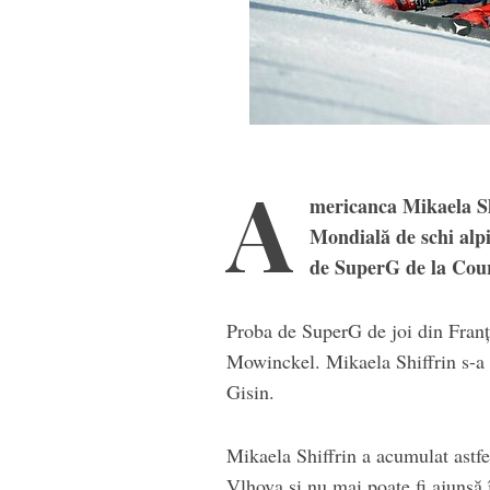
A
mericanca Mikaela Sh
Mondială de schi alpi
de SuperG de la Cou
Proba de SuperG de joi din Franț
Mowinckel. Mikaela Shiffrin s-a c
Gisin.
Mikaela Shiffrin a acumulat astfe
Vlhova și nu mai poate fi ajunsă