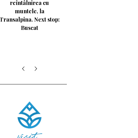
de pe schiuri
Visor