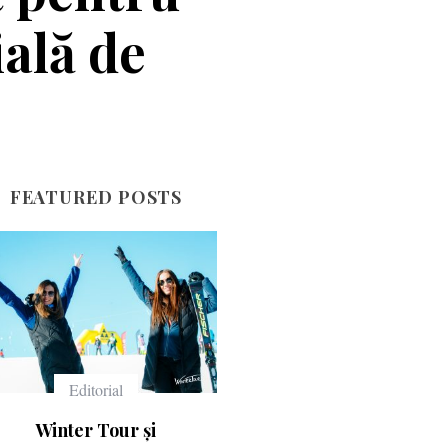
ală de
FEATURED POSTS
Echipament
Echipament
Ce înseamnă numerele
Casca Salomon Pioneer