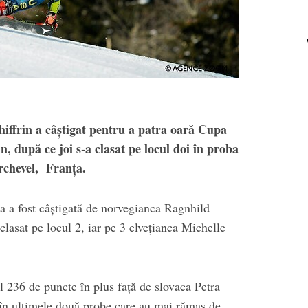
Visor
reîntâlnirea cu
muntele, la
Transalpina. Next stop:
Buscat
iffrin a câștigat pentru a patra oară Cupa
n, după ce joi s-a clasat pe locul doi în proba
rchevel, Franţa.
a a fost câștigată de norvegianca Ragnhild
lasat pe locul 2, iar pe 3 elvețianca Michelle
l 236 de puncte în plus față de slovaca Petra
 în ultimele două probe care au mai rămas de