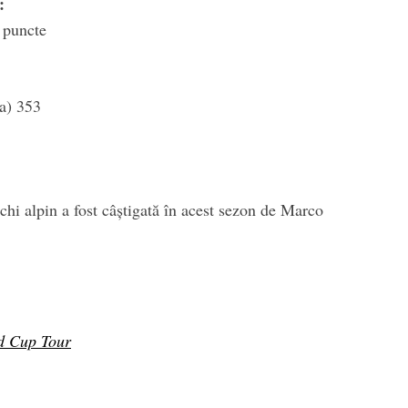
:
 puncte
a) 353
hi alpin a fost câștigată în acest sezon de Marco
d Cup Tour