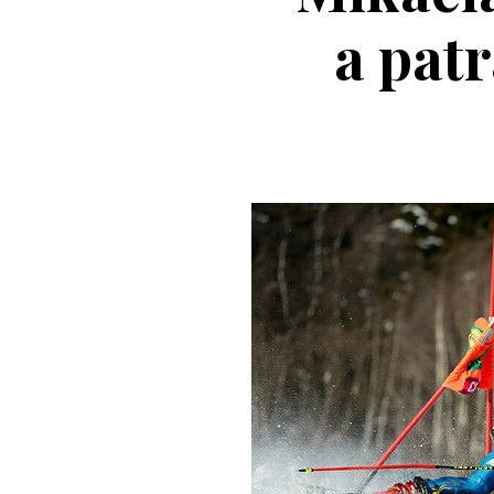
a pat
Casc