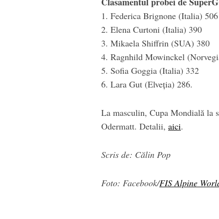
Clasamentul probei de SuperG
1. Federica Brignone (Italia) 506
2. Elena Curtoni (Italia) 390
3. Mikaela Shiffrin (SUA) 380
4. Ragnhild Mowinckel (Norvegi
5. Sofia Goggia (Italia) 332
6. Lara Gut (Elveţia) 286.
La masculin, Cupa Mondială la sc
Odermatt. Detalii,
aici
.
Scris de: Călin Pop
Foto: Facebook/
FIS Alpine Worl