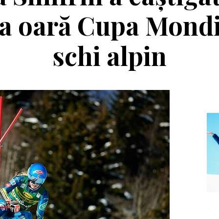
ra oară Cupa Mondi
schi alpin
Echipament
Editorial
a Salomon Pioneer
Winter Tour și