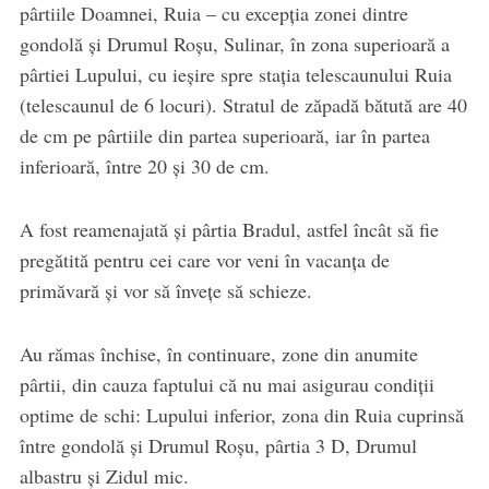
pârtiile Doamnei, Ruia – cu excepția zonei dintre
gondolă și Drumul Roșu, Sulinar, în zona superioară a
pârtiei Lupului, cu ieșire spre stația telescaunului Ruia
(telescaunul de 6 locuri). Stratul de zăpadă bătută are 40
de cm pe pârtiile din partea superioară, iar în partea
inferioară, între 20 și 30 de cm.
A fost reamenajată și pârtia Bradul, astfel încât să fie
pregătită pentru cei care vor veni în vacanța de
primăvară și vor să învețe să schieze.
Au rămas închise, în continuare, zone din anumite
pârtii, din cauza faptului că nu mai asigurau condiții
optime de schi: Lupului inferior, zona din Ruia cuprinsă
între gondolă și Drumul Roșu, pârtia 3 D, Drumul
albastru și Zidul mic.