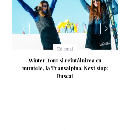
Echipament
Ce înseamnă numerele de pe schiuri
p: