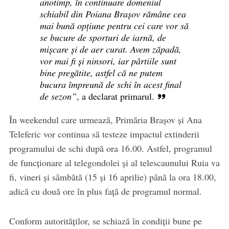
anotimp, în continuare domeniul
schiabil din Poiana Brașov rămâne cea
mai bună opțiune pentru cei care vor să
se bucure de sporturi de iarnă, de
mișcare și de aer curat. Avem zăpadă,
vor mai fi și ninsori, iar pârtiile sunt
bine pregătite, astfel că ne putem
bucura împreună de schi în acest final
de sezon”
, a declarat primarul.
În weekendul care urmează, Primăria Brașov și Ana
Teleferic vor continua să testeze impactul extinderii
programului de schi după ora 16.00. Astfel, programul
de funcționare al telegondolei și al telescaunului Ruia va
fi, vineri și sâmbătă (15 și 16 aprilie) până la ora 18.00,
adică cu două ore în plus față de programul normal.
Conform autorităților, se schiază în condiții bune pe