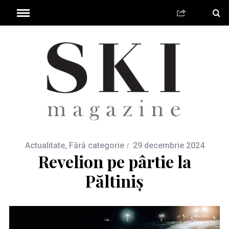
Actualitate
,
Fără categorie
29 decembrie 2024
Revelion pe pârtie la
Păltiniș