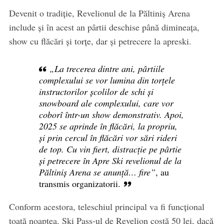
Devenit o tradiție, Revelionul de la Păltiniș Arena
include și în acest an pârtii deschise până dimineața,
show cu flăcări și torțe, dar și petrecere la apreski.
„La trecerea dintre ani, pârtiile
complexului se vor lumina din torțele
instructorilor școlilor de schi și
snowboard ale complexului, care vor
coborî într-un show demonstrativ. Apoi,
2025 se aprinde în flăcări, la propriu,
și prin cercul în flăcări vor sări rideri
de top. Cu vin fiert, distracție pe pârtie
și petrecere în Apre Ski revelionul de la
Păltiniș Arena se anunță… fire”
, au
transmis organizatorii.
Conform acestora, teleschiul principal va fi funcțional
toată noaptea. Ski Pass-ul de Revelion costă 50 lei, dacă