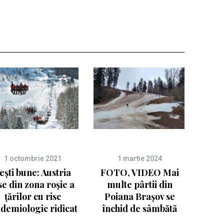
1 octombrie 2021
1 martie 2024
ești bune: Austria
FOTO, VIDEO Mai
se din zona roșie a
multe pârtii din
țărilor cu risc
Poiana Brașov se
idemiologic ridicat
închid de sâmbătă