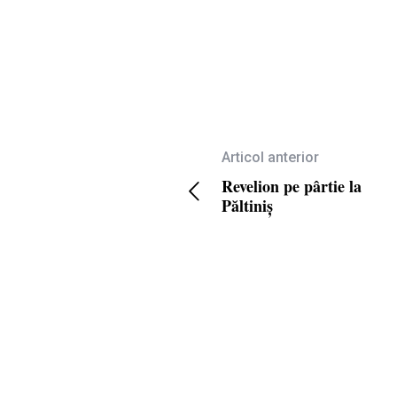
Articol anterior
Revelion pe pârtie la
Păltiniș
COPYRIGHT © 2020 SKI & OUTDOOR MEDIA