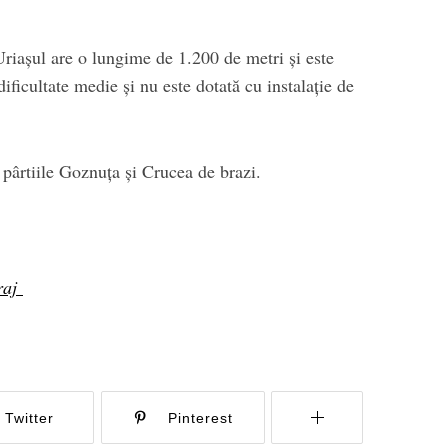
 Uriașul are o lungime de 1.200 de metri și este
dificultate medie și nu este dotată cu instalație de
pârtiile Goznuța și Crucea de brazi.
raj
Twitter
Pinterest