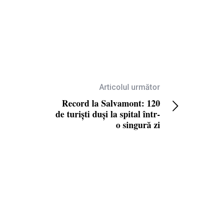
Articolul următor
Record la Salvamont: 120
de turiști duși la spital într-
o singură zi
 SRL.
MEDIA KIT
.