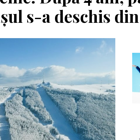
șul s-a deschis di
Echipament
Editorial
Casca Salomon Pioneer
Winter Tour și
Visor
reîntâlnirea cu
muntele, la