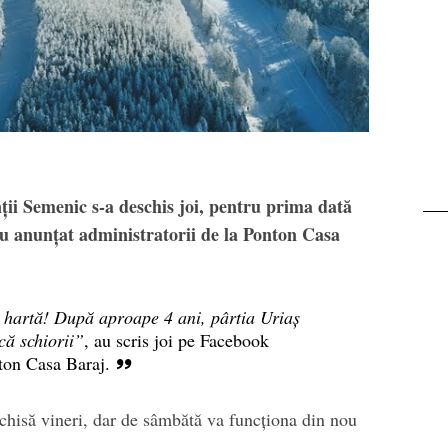
Transalpina. Next s
Buscat
ții Semenic s-a deschis joi, pentru prima dată
 au anunțat administratorii de la Ponton Casa
 hartă! După aproape 4 ani, pârtia Uriaș
că schiorii”
, au scris joi pe Facebook
nton Casa Baraj.
închisă vineri, dar de sâmbătă va funcționa din nou