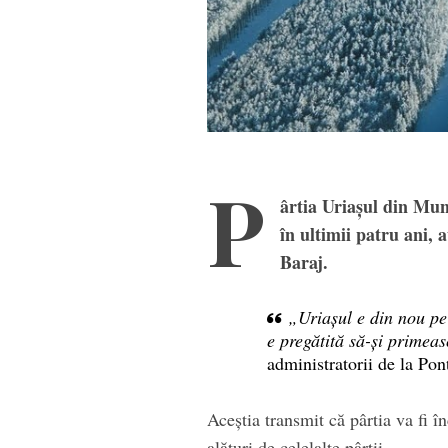
P
ârtia Uriașul din Mun
în ultimii patru ani,
Baraj.
„Uriașul e din nou pe
e pregătită să-și primeas
administratorii de la Po
Aceștia transmit că pârtia va fi 
alături de celelalte pârtii.