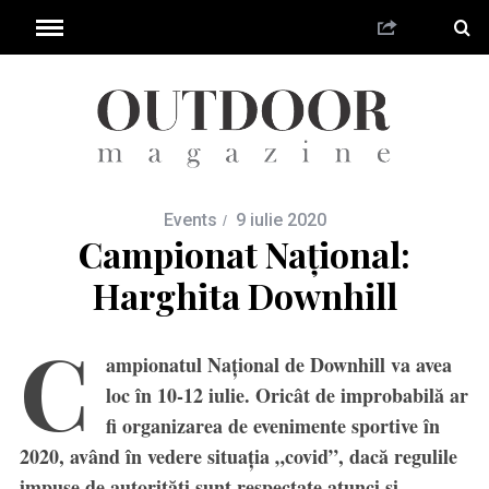
Events
9 iulie 2020
Campionat Național:
Harghita Downhill
C
ampionatul Național de Downhill va avea
loc în 10-12 iulie. Oricât de improbabilă ar
fi organizarea de evenimente sportive în
2020, având în vedere situația „covid”, dacă regulile
impuse de autorități sunt respectate atunci și