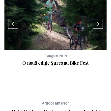
9 august 2019
O nouă ediție Șureanu Bike Fest
C
Articol anterior