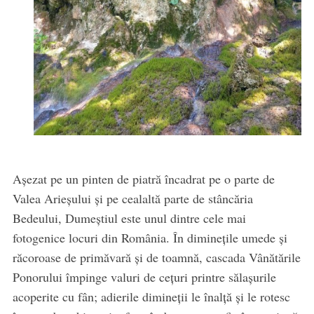
Așezat pe un pinten de piatră încadrat pe o parte de
Valea Arieșului și pe cealaltă parte de stâncăria
Bedeului, Dumeștiul este unul dintre cele mai
fotogenice locuri din România. În diminețile umede și
răcoroase de primăvară și de toamnă, cascada Vânătările
Ponorului împinge valuri de cețuri printre sălașurile
acoperite cu fân; adierile dimineții le înalță și le rotesc