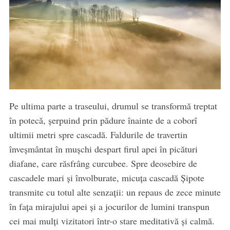
Pe ultima parte a traseului, drumul se transformă treptat
în potecă, şerpuind prin pădure înainte de a coborî
ultimii metri spre cascadă. Faldurile de travertin
înveșmântat în muşchi despart firul apei în picături
diafane, care răsfrâng curcubee. Spre deosebire de
cascadele mari şi învolburate, micuţa cascadă Şipote
transmite cu totul alte senzaţii: un repaus de zece minute
în faţa mirajului apei şi a jocurilor de lumini transpun
cei mai mulţi vizitatori într-o stare meditativă şi calmă.