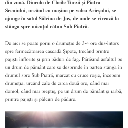
din zonă. Dincolo de Cheile Turzii și Piatra
Secuiului, urcând cu mașina pe valea Arieșului, se
ajunge în satul Sălciua de Jos, de unde se virează la
stânga spre micuțul cătun Sub Piatră.
De aici se poate porni o drumeţie de 3-4 ore dus-întors
spre fermecătoarea cascadă Şipote, trecând printre
pajişti înflorite şi prin păduri de fag. Părăsind asfaltul pe
un drum de pământ care se desprinde în partea stângă în
drumul spre Sub Piatră, marcat cu cruce roşie, începem
drumeţia, urcând cale de circa două ore, când mai
domol, când mai pieptiş, pe un drum de pământ şi iarbă,
printre pajişti şi pâlcuri de pădure.