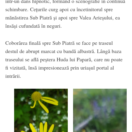
într-un dans hipnotic, formând o scenografie în continuă
schimbare. Cețurile curg apoi cu încetinitorul spre
mănăstirea Sub Piatră și apoi spre Valea Arieșului, ea
însăși cufundată în neguri.
Coborârea finală spre Sub Piatră se face pe traseul
destul de abrupt marcat cu bandă albastră. Lângă baza
traseului se află peștera Huda lui Papară, care nu poate
fi vizitată, însă impresionează prin uriașul portal al
intrării.