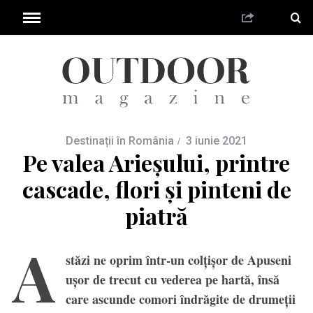
Destinații în România
3 iunie 2021
Pe valea Arieşului, printre
cascade, flori şi pinteni de
piatră
A
stăzi ne oprim într-un colțișor de Apuseni
ușor de trecut cu vederea pe hartă, însă
care ascunde comori îndrăgite de drumeții