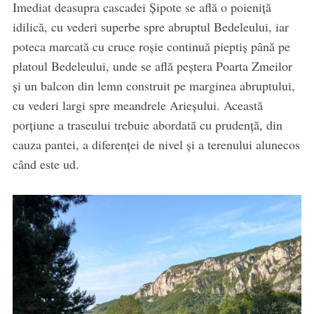
Imediat deasupra cascadei Şipote se află o poieniță
idilică, cu vederi superbe spre abruptul Bedeleului, iar
poteca marcată cu cruce roşie continuă pieptiş până pe
platoul Bedeleului, unde se află peştera Poarta Zmeilor
şi un balcon din lemn construit pe marginea abruptului,
cu vederi largi spre meandrele Arieşului. Această
porțiune a traseului trebuie abordată cu prudență, din
cauza pantei, a diferenței de nivel și a terenului alunecos
când este ud.