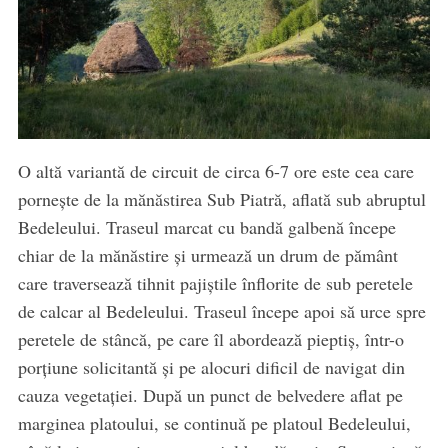
O altă variantă de circuit de circa 6-7 ore este cea care
pornește de la mănăstirea Sub Piatră, aflată sub abruptul
Bedeleului. Traseul marcat cu bandă galbenă începe
chiar de la mănăstire și urmează un drum de pământ
care traversează tihnit pajiștile înflorite de sub peretele
de calcar al Bedeleului. Traseul începe apoi să urce spre
peretele de stâncă, pe care îl abordează pieptiș, într-o
porțiune solicitantă și pe alocuri dificil de navigat din
cauza vegetației. După un punct de belvedere aflat pe
marginea platoului, se continuă pe platoul Bedeleului,