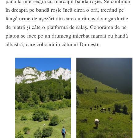
până la intersecția cu marcajul bandă roșie. Se continuă
în dreapta pe bandă roșie încă circa o oră, trecând pe
lângă urme de așezări din care au rămas doar gardurile
de piatră și câte o platformă de sălaș. Coborârea de pe
platou se face pe un drumeag înierbat marcat cu bandă
albastră, care coboară în cătunul Dumești.