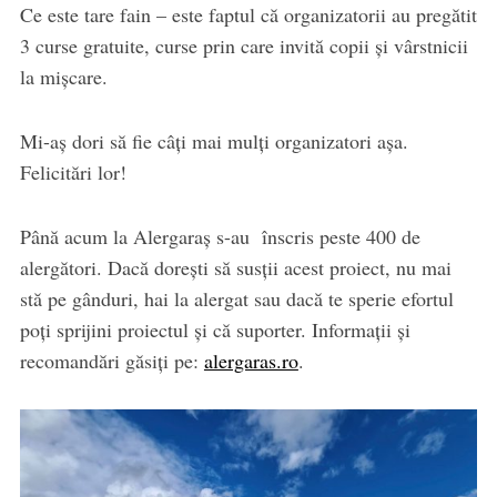
Ce este tare fain – este faptul că organizatorii au pregătit
3 curse gratuite, curse prin care invită copii și vârstnicii
la mișcare.
Mi-aș dori să fie câți mai mulți organizatori așa.
Felicitări lor!
Până acum la Alergaraș s-au înscris peste 400 de
alergători. Dacă dorești să susții acest proiect, nu mai
stă pe gânduri, hai la alergat sau dacă te sperie efortul
poți sprijini proiectul și că suporter. Informații și
recomandări găsiți pe:
alergaras.ro
.