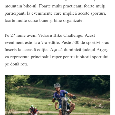
mountain bike-ul. Foarte mulți practicanți foarte mulți
participanți la evenimente care implică aceste sporturi,
foarte multe curse bune și bine organizate.
Pe 27 iunie avem Vidraru Bike Challenge. Acest
eveniment este la a 7-a ediție. Peste 500 de sportivi s-au
înscris la această ediție. Așa că duminică județul Argeș
va reprezenta principalul reper pentru iubitorii sportului
pe două roți.