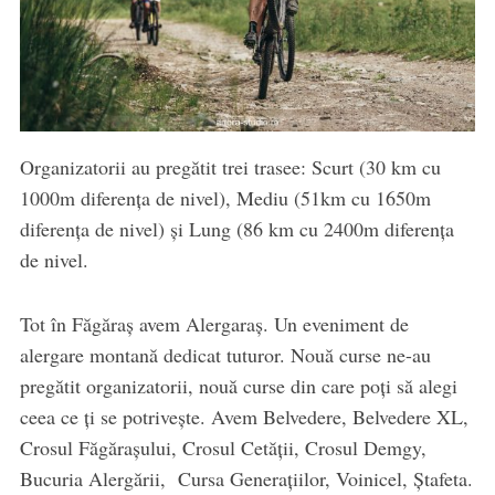
Organizatorii au pregătit trei trasee: Scurt (30 km cu
1000m diferența de nivel), Mediu (51km cu 1650m
diferența de nivel) și Lung (86 km cu 2400m diferența
de nivel.
Tot în Făgăraș avem Alergaraș. Un eveniment de
alergare montană dedicat tuturor. Nouă curse ne-au
pregătit organizatorii, nouă curse din care poți să alegi
ceea ce ți se potrivește. Avem Belvedere, Belvedere XL,
Crosul Făgărașului, Crosul Cetății, Crosul Demgy,
Bucuria Alergării, Cursa Generațiilor, Voinicel, Ștafeta.