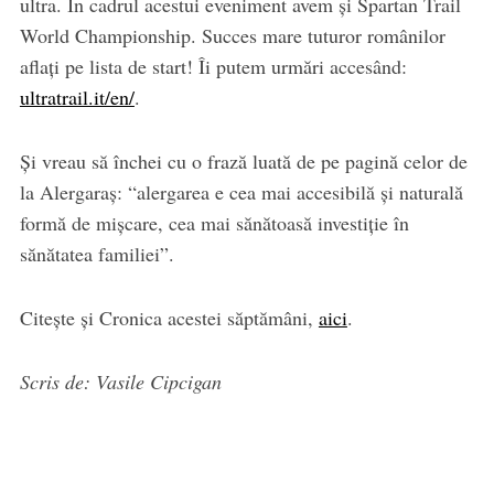
ultra. În cadrul acestui eveniment avem și Spartan Trail
World Championship. Succes mare tuturor românilor
aflați pe lista de start! Îi putem urmări accesând:
ultratrail.it/en/
.
Și vreau să închei cu o frază luată de pe pagină celor de
la Alergaraș: “alergarea e cea mai accesibilă și naturală
formă de mișcare, cea mai sănătoasă investiție în
sănătatea familiei”.
Citește și Cronica acestei săptămâni,
aici
.
Scris de: Vasile Cipcigan