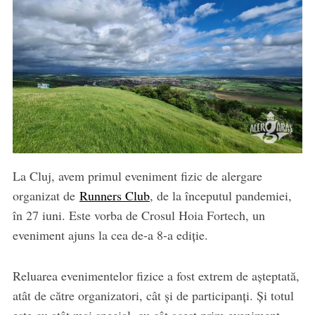
La Cluj, avem primul eveniment fizic de alergare
organizat de
Runners Club
, de la începutul pandemiei,
în 27 iuni. Este vorba de Crosul Hoia Fortech, un
eveniment ajuns la cea de-a 8-a ediție.
Reluarea evenimentelor fizice a fost extrem de așteptată,
atât de către organizatori, cât și de participanți. Și totul
este cu atât mai special, cu cât acest prim eveniment