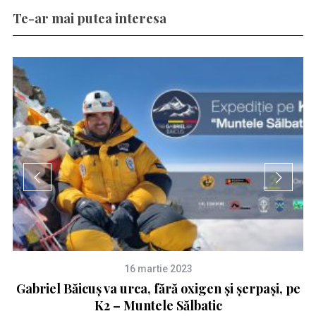
Te-ar mai putea interesa
16 martie 2023
lă
Gabriel Băicuș va urca, fără oxigen și șerpași, pe
K2 – Muntele Sălbatic
p