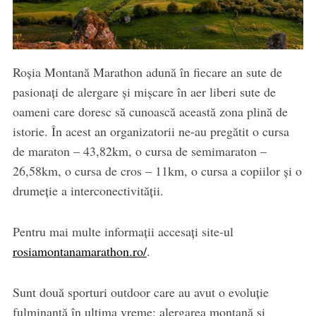
Roșia Montană Marathon adună în fiecare an sute de
pasionați de alergare și mișcare în aer liberi sute de
oameni care doresc să cunoască această zona plină de
istorie. În acest an organizatorii ne-au pregătit o cursa
de maraton – 43,82km, o cursa de semimaraton –
26,58km, o cursa de cros – 11km, o cursa a copiilor și o
drumeție a interconectivității.
Pentru mai multe informații accesați site-ul
rosiamontanamarathon.ro/
.
Sunt două sporturi outdoor care au avut o evoluție
fulminantă în ultima vreme: alergarea montană și