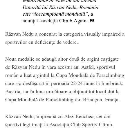
remarcabile de care au dat dovadă.
Datorită lui Răzvan Nedu, România
este vicecampioană mondială”
, a
anunțat asociația Climb Again.
Răzvan Nedu a concurat la categoria visually impaired a
sportivilor cu deficiențe de vedere.
Noua medalie se adaugă altor două de argint caștigate
de Răzvan Nedu în vara acestui an. Astfel, sportivul
român a luat argintul la Cupa Mondială de Paraclimbing
care s-a desfășurat în perioada 22-24 iunie la Innsbruck,
Austria, iar în luna următoare a obținut tot locul doi la
Cupa Mondială de Paraclimbing din Briançon, Franța.
Răzvan Nedu, împreună cu Alex Benchea, cei doi
sportivi legitimați la Asociația Club Sportiv Climb