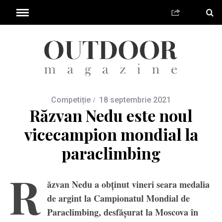
Competiție
18 septembrie 2021
Răzvan Nedu este noul
vicecampion mondial la
paraclimbing
R
ăzvan Nedu a obținut vineri seara medalia
de argint la Campionatul Mondial de
Paraclimbing, desfășurat la Moscova în