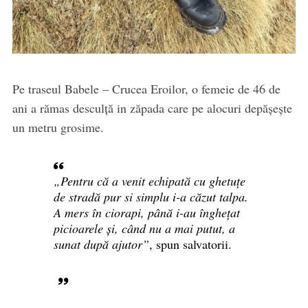
Pe traseul Babele – Crucea Eroilor, o femeie de 46 de
ani a rămas desculță in zăpada care pe alocuri depășește
un metru grosime.
„Pentru că a venit echipată cu ghetuțe
de stradă pur si simplu i-a căzut talpa.
A mers în ciorapi, până i-au înghețat
picioarele și, când nu a mai putut, a
sunat după ajutor”
, spun salvatorii.