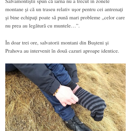
Salvamontiștii spun că iarna nu a trecut în zonele
montane și că un traseu relativ ușor pentru cei antrenați
și bine echipați poate să pună mari probleme „celor care
nu prea au legătură cu muntele…”.
În doar trei ore, salvatorii montani din Bușteni și
Prahova au intervenit în două cazuri aproape identice.