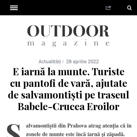
Actualități
28 aprilie 2022
E iarnă la munte. Turiste
cu pantofi de vară, ajutate
de salvamontiști pe traseul
Babele-Crucea Eroilor
S
alvamontiștii din Prahova atrag atenția că în
zonele de munte este încă iarnă și zăpadă.