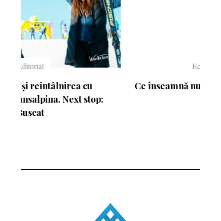
Echipament
Ce înseamnă numerele de pe schiuri
: