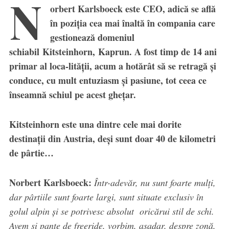
N
orbert Karlsboeck este CEO, adică se află
în poziția cea mai înaltă în compania care
gestionează domeniul
schiabil Kitsteinhorn, Kaprun. A fost timp de 14 ani
primar al loca-lității, acum a hotărât să se retragă și
conduce, cu mult entuziasm și pasiune, tot ceea ce
înseamnă schiul pe acest ghețar.
Kitsteinhorn este una dintre cele mai dorite
destinații din Austria, deși sunt doar 40 de kilometri
de pârtie…
Norbert Karlsboeck:
Într-adevăr, nu sunt foarte mulți,
dar pârtiile sunt foarte largi, sunt situate exclusiv în
golul alpin și se potrivesc absolut oricărui stil de schi.
Avem și pante de freeride, vorbim, așadar, despre zonă,