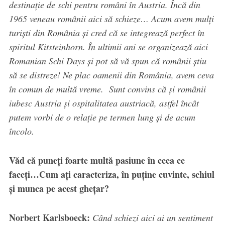
destinație de schi pentru români în Austria. Încă din
1965 veneau românii aici să schieze… Acum avem mulți
turiști din România și cred că se integrează perfect în
spiritul Kitsteinhorn. În ultimii ani se organizează aici
Romanian Schi Days și pot să vă spun că românii știu
să se distreze! Ne plac oamenii din România, avem ceva
în comun de multă vreme. Sunt convins că și românii
iubesc Austria și ospitalitatea austriacă, astfel încât
putem vorbi de o relație pe termen lung și de acum
încolo.
Văd că puneți foarte multă pasiune în ceea ce
faceți…Cum ați caracteriza, în puține cuvinte, schiul
și munca pe acest ghețar?
Norbert Karlsboeck:
Când schiezi aici ai un sentiment