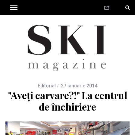
Editorial
27 ianuarie 2014
"Aveți carvare?!" La centrul
de închiriere