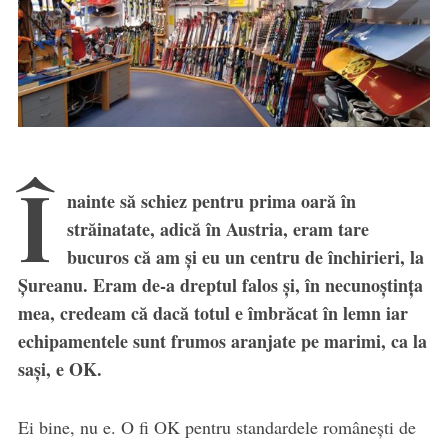
Î
nainte să schiez pentru prima oară în
străinatate, adică în Austria, eram tare
bucuros că am și eu un centru de închirieri, la
Șureanu. Eram de-a dreptul falos și, în necunoștința
mea, credeam că dacă totul e îmbrăcat în lemn iar
echipamentele sunt frumos aranjate pe marimi, ca la
sași, e OK.
Ei bine, nu e. O fi OK pentru standardele românești de