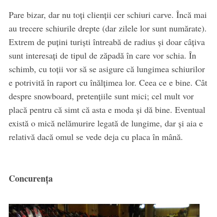
Pare bizar, dar nu toți clienții cer schiuri carve. Încă mai
au trecere schiurile drepte (dar zilele lor sunt numărate).
Extrem de puțini turiști întreabă de radius și doar câțiva
sunt interesați de tipul de zăpadă în care vor schia. În
schimb, cu toții vor să se asigure că lungimea schiurilor
e potrivită în raport cu înălțimea lor. Ceea ce e bine. Cât
despre snowboard, pretențiile sunt mici; cel mult vor
placă pentru că simt că asta e moda și dă bine. Eventual
există o mică nelămurire legată de lungime, dar și aia e
relativă dacă omul se vede deja cu placa în mână.
Concurența