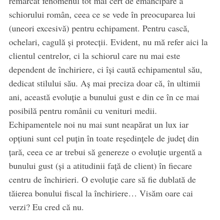
remarcat fenomenul tot mai cert de emancipare a
schiorului român, ceea ce se vede în preocuparea lui
(uneori excesivă) pentru echipament. Pentru cască,
ochelari, cagulă și protecții. Evident, nu mă refer aici la
clientul centrelor, ci la schiorul care nu mai este
dependent de închiriere, ci își caută echipamentul său,
dedicat stilului său. Aș mai preciza doar că, în ultimii
ani, această evoluție a bunului gust e din ce în ce mai
posibilă pentru românii cu venituri medii.
Echipamentele noi nu mai sunt neapărat un lux iar
opțiuni sunt cel puțin în toate reședințele de județ din
țară, ceea ce ar trebui să genereze o evoluție urgentă a
bunului gust (și a atitudinii față de client) în fiecare
centru de închirieri. O evoluție care să fie dublată de
tăierea bonului fiscal la închiriere… Visăm oare cai
verzi? Eu cred că nu.