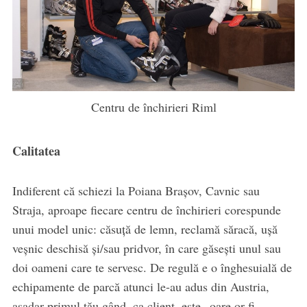
Centru de închirieri Riml
Calitatea
Indiferent că schiezi la Poiana Brașov, Cavnic sau
Straja, aproape fiecare centru de închirieri corespunde
unui model unic: căsuță de lemn, reclamă săracă, ușă
veșnic deschisă și/sau pridvor, în care găsești unul sau
doi oameni care te servesc. De regulă e o înghesuială de
echipamente de parcă atunci le-au adus din Austria,
așadar primul tău gând, ca client, este „oare or fi