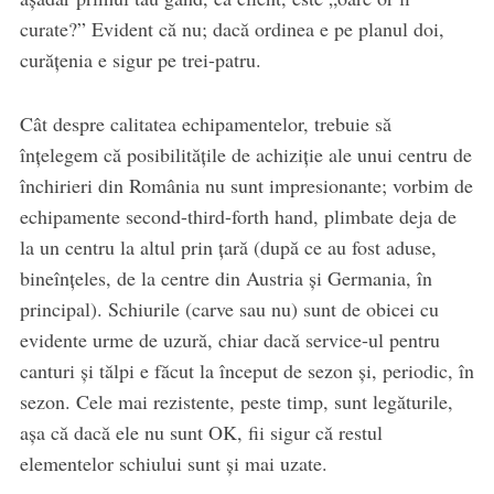
curate?” Evident că nu; dacă ordinea e pe planul doi,
curățenia e sigur pe trei-patru.
Cât despre calitatea echipamentelor, trebuie să
înțelegem că posibilitățile de achiziție ale unui centru de
închirieri din România nu sunt impresionante; vorbim de
echipamente second-third-forth hand, plimbate deja de
la un centru la altul prin țară (după ce au fost aduse,
bineînțeles, de la centre din Austria și Germania, în
principal). Schiurile (carve sau nu) sunt de obicei cu
evidente urme de uzură, chiar dacă service-ul pentru
canturi și tălpi e făcut la început de sezon și, periodic, în
sezon. Cele mai rezistente, peste timp, sunt legăturile,
așa că dacă ele nu sunt OK, fii sigur că restul
elementelor schiului sunt și mai uzate.