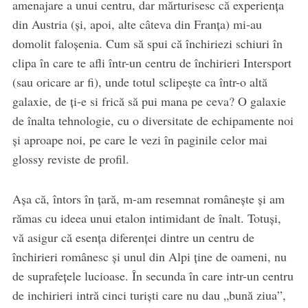
amenajare a unui centru, dar mărturisesc că experiența
din Austria (și, apoi, alte câteva din Franța) mi-au
domolit faloșenia. Cum să spui că închiriezi schiuri în
clipa în care te afli într-un centru de închirieri Intersport
(sau oricare ar fi), unde totul sclipește ca într-o altă
galaxie, de ți-e si frică să pui mana pe ceva? O galaxie
de înalta tehnologie, cu o diversitate de echipamente noi
și aproape noi, pe care le vezi în paginile celor mai
glossy reviste de profil.
Așa că, întors în țară, m-am resemnat românește și am
rămas cu ideea unui etalon intimidant de înalt. Totuși,
vă asigur că esența diferenței dintre un centru de
închirieri românesc și unul din Alpi ține de oameni, nu
de suprafețele lucioase. În secunda în care intr-un centru
de inchirieri intră cinci turiști care nu dau „bună ziua”,