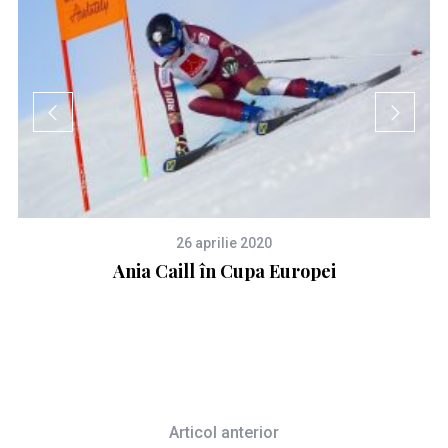
26 aprilie 2020
Ania Caill în Cupa Europei
G
Articol anterior