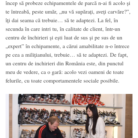
încep să probeze echipamentele de parcă n-ai fi acolo și
te întreabă, peste umăr, „nu vă supărați, aveți carvăre?”,
îți dai seama că trebuie… să te adaptezi. La fel, în
secunda în care intri tu, în calitate de client, într-un
centru de închirieri și ești luat de sus și pe sus de un
„expert” în echipamente, a cărui amabilitate n-o întrece
pe cea a milițianului, trebuie… să te adaptezi. De fapt,
un centru de inchirieri din România este, din punctul
meu de vedere, ca o gară: acolo vezi oameni de toate
felurile, cu toate comportamentele sociale posibile.