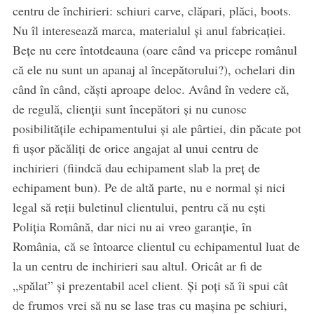
centru de închirieri: schiuri carve, clăpari, plăci, boots.
Nu îl interesează marca, materialul și anul fabricației.
Bețe nu cere întotdeauna (oare când va pricepe românul
că ele nu sunt un apanaj al începătorului?), ochelari din
când în când, căști aproape deloc. Având în vedere că,
de regulă, clienții sunt începători și nu cunosc
posibilitățile echipamentului și ale pârtiei, din păcate pot
fi ușor păcăliți de orice angajat al unui centru de
inchirieri (fiindcă dau echipament slab la preț de
echipament bun). Pe de altă parte, nu e normal și nici
legal să reții buletinul clientului, pentru că nu ești
Poliția Română, dar nici nu ai vreo garanție, în
România, că se întoarce clientul cu echipamentul luat de
la un centru de inchirieri sau altul. Oricât ar fi de
„spălat” și prezentabil acel client. Și poți să îi spui cât
de frumos vrei să nu se lase tras cu mașina pe schiuri,