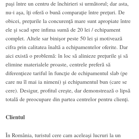
pași între un centru de închirieri si următorul; dar asta,
nu-i așa, îți oferă o bună comparație între prețuri. De
obicei, prețurile la concurență mare sunt apropiate între
ele și scad spre infima sumă de 20 lei / echipament
complet. Altele sar binișor peste 50 lei și motivează
cifra prin calitatea înaltă a echipamentelor oferite. Dar
aici există o problemă: în loc să alinieze prețurile și să
elimine materialele proaste, centrele preferă să
diferențieze tariful în funcție de echipamentul slab (pe
care nu îl mai ia nimeni) și echipamentul bun (care se
cere). Desigur, profitul crește, dar demonstrează o lipsă
totală de preocupare din partea centrelor pentru clienți.
Clientul
În România, turistul cere cam aceleași lucruri la un