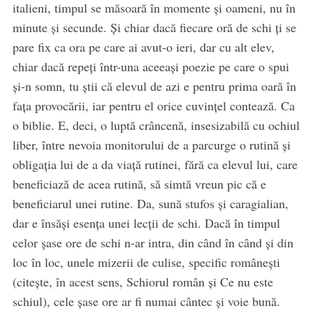
italieni, timpul se măsoară în momente și oameni, nu în
minute și secunde. Și chiar dacă fiecare oră de schi ți se
pare fix ca ora pe care ai avut-o ieri, dar cu alt elev,
chiar dacă repeți într-una aceeași poezie pe care o spui
și-n somn, tu știi că elevul de azi e pentru prima oară în
fața provocării, iar pentru el orice cuvințel contează. Ca
o biblie. E, deci, o luptă crâncenă, insesizabilă cu ochiul
liber, între nevoia monitorului de a parcurge o rutină și
obligația lui de a da viață rutinei, fără ca elevul lui, care
beneficiază de acea rutină, să simtă vreun pic că e
beneficiarul unei rutine. Da, sună stufos și caragialian,
dar e însăși esența unei lecții de schi. Dacă în timpul
celor șase ore de schi n-ar intra, din când în când și din
loc în loc, unele mizerii de culise, specific românești
(citește, în acest sens, Schiorul român și Ce nu este
schiul), cele șase ore ar fi numai cântec și voie bună.