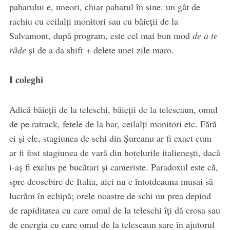
paharului e, uneori, chiar paharul în sine: un gât de
rachiu cu ceilalți monitori sau cu băieții de la
Salvamont, după program, este cel mai bun mod
de a te
râde
și de a da shift + delete unei zile maro.
I coleghi
Adică băieții de la teleschi, băieții de la telescaun, omul
de pe ratrack, fetele de la bar, ceilalți monitori etc. Fără
ei și ele, stagiunea de schi din Șureanu ar fi exact cum
ar fi fost stagiunea de vară din hotelurile italienești, dacă
i-aș fi exclus pe bucătari și cameriste. Paradoxul este că,
spre deosebire de Italia, aici nu e întotdeauna musai să
lucrăm în echipă; orele noastre de schi nu prea depind
de rapiditatea cu care omul de la teleschi îți dă crosa sau
de energia cu care omul de la telescaun sare în ajutorul