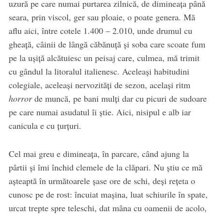
uzură pe care numai purtarea zilnică, de dimineața până
seara, prin viscol, ger sau ploaie, o poate genera. Mă
aflu aici, între cotele 1.400 – 2.010, unde drumul cu
gheață, câinii de lângă căbănuță și soba care scoate fum
pe la ușiță alcătuiesc un peisaj care, culmea, mă trimit
cu gândul la litoralul italienesc. Aceleași habitudini
colegiale, aceleași nervozități de sezon, același ritm
horror
de muncă, pe bani mulți dar cu picuri de sudoare
pe care numai asudatul îi știe. Aici, nisipul e alb iar
canicula e cu țurțuri.
Cel mai greu e dimineața, în parcare, când ajung la
pârtii și îmi închid clemele de la clăpari. Nu știu ce mă
așteaptă în următoarele șase ore de schi, deși rețeta o
cunosc pe de rost: încuiat mașina, luat schiurile în spate,
urcat trepte spre teleschi, dat mâna cu oamenii de acolo,