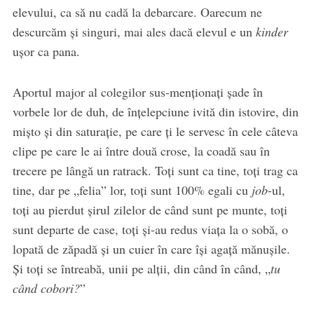
elevului, ca să nu cadă la debarcare. Oarecum ne
descurcăm și singuri, mai ales dacă elevul e un
kinder
ușor ca pana.
Aportul major al colegilor sus-menționați șade în
vorbele lor de duh, de înțelepciune ivită din istovire, din
mișto și din saturație, pe care ți le servesc în cele câteva
clipe pe care le ai între două crose, la coadă sau în
trecere pe lângă un ratrack. Toți sunt ca tine, toți trag ca
tine, dar pe „felia” lor, toți sunt 100% egali cu
job
-ul,
toți au pierdut șirul zilelor de când sunt pe munte, toți
sunt departe de case, toți și-au redus viața la o sobă, o
lopată de zăpadă și un cuier în care își agață mănușile.
Și toți se întreabă, unii pe alții, din când în când, „
tu
când cobori?
”