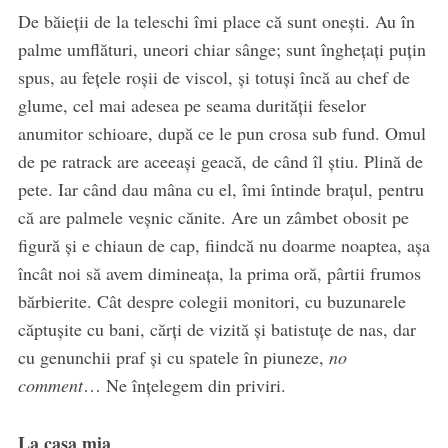
De băieții de la teleschi îmi place că sunt onești. Au în
palme umflături, uneori chiar sânge; sunt înghețați puțin
spus, au fețele roșii de viscol, și totuși încă au chef de
glume, cel mai adesea pe seama durității feselor
anumitor schioare, după ce le pun crosa sub fund. Omul
de pe ratrack are aceeași geacă, de când îl știu. Plină de
pete. Iar când dau mâna cu el, îmi întinde brațul, pentru
că are palmele veșnic cănite. Are un zâmbet obosit pe
figură și e chiaun de cap, fiindcă nu doarme noaptea, așa
încât noi să avem dimineața, la prima oră, pârtii frumos
bărbierite. Cât despre colegii monitori, cu buzunarele
căptușite cu bani, cărți de vizită și batistuțe de nas, dar
cu genunchii praf și cu spatele în piuneze,
no
comment
… Ne înțelegem din priviri.
La casa mia