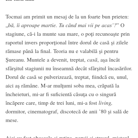
Tocmai am primit un mesaj de la un foarte bun prieten:
„
bă, îi aproape martie. Tu când mai vii pe acas’?
” O
stagiune, că-i la munte sau mare, o poți recunoaște prin
raportul invers proporțional între dorul de casă și zilele
rămase până la final. Teoria nu e valabilă și pentru
Șureanu. Muntele a devenit, treptat,
casă
, așa încât
sfârșitul stagiunii nu înseamnă decât sfârșitul încasărilor.
Dorul de casă se pulverizează, treptat, fiindcă eu, unul,
aici aș rămâne. M-ar mulțumi soba mea, crăpată la
încheieturi, mi-ar fi suficientă căsuța cu o singură
încăpere care, timp de trei luni, mi-a fost
living,
dormitor, cinematograf, discotecă de anii ’80 și sală de
mese.
Aici au fost oboseala și rutina, nervii și stresul, miștoul