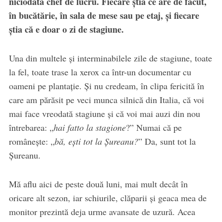
niciodată chef de lucru. Fiecare știa ce are de făcut,
în bucătărie, în sala de mese sau pe etaj, și fiecare
știa că e doar o zi de stagiune.
Una din multele și interminabilele zile de stagiune, toate
la fel, toate trase la xerox ca într-un documentar cu
oameni pe plantație. Și nu credeam, în clipa fericită în
care am părăsit pe veci munca silnică din Italia, că voi
mai face vreodată stagiune și că voi mai auzi din nou
întrebarea: „
hai fatto la stagione
?” Numai că pe
românește: „
bă, ești tot la Șureanu?
” Da, sunt tot la
Șureanu.
Mă aflu aici de peste două luni, mai mult decât în
oricare alt sezon, iar schiurile, clăparii și geaca mea de
monitor prezintă deja urme avansate de uzură. Acea