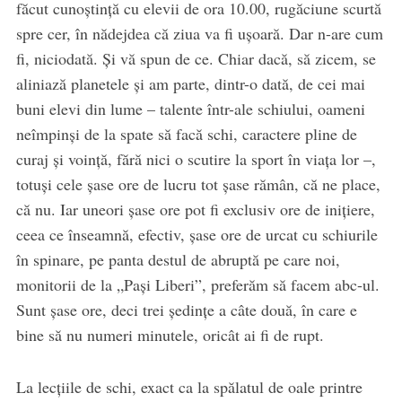
făcut cunoștință cu elevii de ora 10.00, rugăciune scurtă
spre cer, în nădejdea că ziua va fi ușoară. Dar n-are cum
fi, niciodată. Și vă spun de ce. Chiar dacă, să zicem, se
aliniază planetele și am parte, dintr-o dată, de cei mai
buni elevi din lume – talente într-ale schiului, oameni
neîmpinși de la spate să facă schi, caractere pline de
curaj și voință, fără nici o scutire la sport în viața lor –,
totuși cele șase ore de lucru tot șase rămân, că ne place,
că nu. Iar uneori șase ore pot fi exclusiv ore de inițiere,
ceea ce înseamnă, efectiv, șase ore de urcat cu schiurile
în spinare, pe panta destul de abruptă pe care noi,
monitorii de la „Pași Liberi”, preferăm să facem abc-ul.
Sunt șase ore, deci trei ședințe a câte două, în care e
bine să nu numeri minutele, oricât ai fi de rupt.
La lecțiile de schi, exact ca la spălatul de oale printre