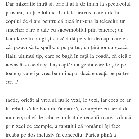
Dar mizeriile intră și, oricât ai fi de imun la spectacolul
prostiei, nu ți-e totuna. Un tată nervos, care urlă la
copilul de 4 ani pentru că pică într-una la teleschi; un
șmecher care o taie cu snowmobilul prin parcare; un
kamikaze în blugi și cu căciulă pe vârf de cap, care era
cât pe-aci să te spulbere pe pârtie; un țărănoi cu geacă
Halti ultimul tip, care se bagă în față la coadă, că cică e
nevastă-sa acolo și-l așteaptă; un geniu care le știe pe
toate și care își vrea banii înapoi dacă e ceață pe pârtie
etc. P
ractic, oricât ai vrea să nu le vezi, le vezi, iar ceea ce ar
fi trebuit să fie bucurie în natură, contopire cu aerul de
munte și chef de schi, e umbrit de reconfirmarea zilnică,
prin zeci de exemple, a faptului că românul își face
treaba pe dos inclusiv în concediu. Partea plină a