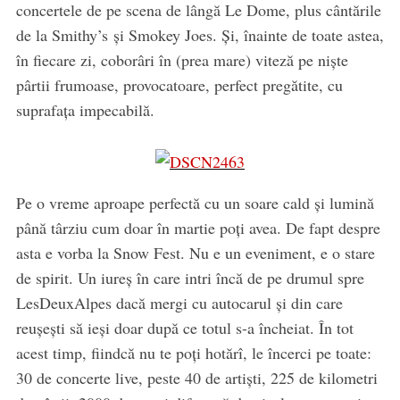
concertele de pe scena de lângă Le Dome, plus cântările
de la Smithy’s și Smokey Joes. Și, înainte de toate astea,
în fiecare zi, coborâri în (prea mare) viteză pe niște
pârtii frumoase, provocatoare, perfect pregătite, cu
suprafața impecabilă.
Pe o vreme aproape perfectă cu un soare cald și lumină
până târziu cum doar în martie poți avea. De fapt despre
asta e vorba la Snow Fest. Nu e un eveniment, e o stare
de spirit. Un iureș în care intri încă de pe drumul spre
LesDeuxAlpes dacă mergi cu autocarul și din care
reușești să ieși doar după ce totul s-a încheiat. În tot
acest timp, fiindcă nu te poți hotărî, le încerci pe toate:
30 de concerte live, peste 40 de artiști, 225 de kilometri