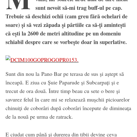
sunt nevoit să-mi trag buff-ul pe cap.
Trebuie să deschizi ochii (cam greu fără ochelari de
soare) și să vezi zăpada și pârtiile ca să-ți amintești
că ești la 2600 de metri altitudine pe un domeniu
schiabil despre care se vorbește doar în superlative.
Sunt din nou la Pano Bar pe terasa de sus și aștept să
înceapă. E ziua cu Șuie Paparude și Subcarpați și e
trecut de ora două. Între timp beau cu sete o bere și
savurez felul în care mi se relaxează mușchii picioarelor
chinuiți de coborâri după coborâri începute de dimineața
de la nouă pe urma de ratrack.
E ciudat cum până și durerea din tibii devine ceva