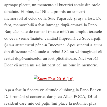
aproape plăcut, un memento al bucuriei totale din orele
dinainte. Ei bine, da! Ni s-a promis un concert
memorabil al celor de la Șuie Paparude și așa a fost. De
fapt, memorabilă a fost întreaga după-amiază la Pano
Bar, căci sute de oameni (poate mii?) au umplut terasele
cu ceva vreme înainte, cântând împreună cu Subcarpați.
Și s-a auzit cucul până-n Bucovina. Apoi sunetul a ajuns
din difuzoare până unde a trebuit! Să nu vă imaginați că
restul după-amiezelor au fost plictisitoare. Nici vorbă!
Doar că aceea mi s-a întipărit cel mi bine în memorie.
Așa a fost în fiecare zi: altitude clubbing la Pano Bar cu
DJ-i români și concerte, dar și cu Allan POCA, DJ-ul
rezident care mie cel puțin îmi place la nebunie, plus