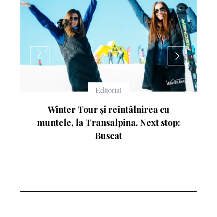
Echipament
u
Ce înseamnă numerele de pe schiuri
op: