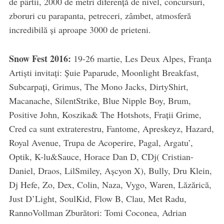
de pârtii, 2000 de metri diferență de nivel, concursuri,
zboruri cu parapanta, petreceri, zâmbet, atmosferă
incredibilă și aproape 3000 de prieteni.
Snow Fest 2016:
19-26 martie, Les Deux Alpes, Franța
Artiști invitați: Șuie Paparude, Moonlight Breakfast,
Subcarpați, Grimus, The Mono Jacks, DirtyShirt,
Macanache, SilentStrike, Blue Nipple Boy, Brum,
Positive John, Koszika& The Hotshots, Frații Grime,
Cred ca sunt extraterestru, Fantome, Apreskeyz, Hazard,
Royal Avenue, Trupa de Acoperire, Pagal, Argatu’,
Optik, K-lu&Sauce, Horace Dan D, CDj( Cristian-
Daniel, Draos, LilSmiley, Așcyon X), Bully, Dru Klein,
Dj Hefe, Zo, Dex, Colin, Naza, Vygo, Waren, Lăzărică,
Just D’Light, SoulKid, Flow B, Clau, Met Radu,
RannoVollman Zburători: Tomi Coconea, Adrian