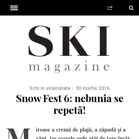
Schi în străinătate
30 martie 2016
Snow Fest 6: nebunia se
repetă!
M
iroase a cremă de plajă, a zăpadă și a
vânt, iar soarele arde atât de tare încât