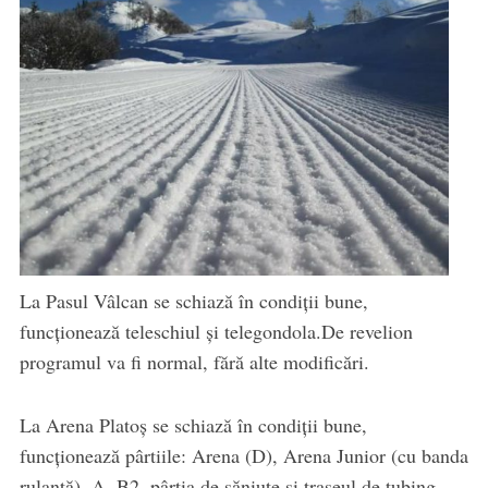
La Pasul Vâlcan se schiază în condiții bune,
funcționează teleschiul și telegondola.De revelion
programul va fi normal, fără alte modificări.
La Arena Platoș se schiază în condiții bune,
funcționează pârtiile: Arena (D), Arena Junior (cu banda
rulantă), A, B2, pârtia de săniuțe și traseul de tubing.