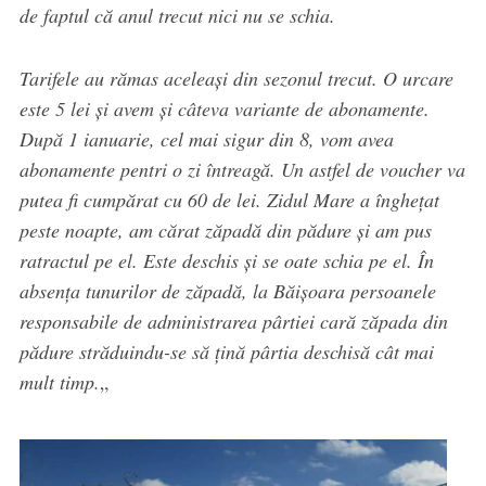
de faptul că anul trecut nici nu se schia.
Tarifele au rămas aceleași din sezonul trecut. O urcare
este 5 lei și avem și câteva variante de abonamente.
După 1 ianuarie, cel mai sigur din 8, vom avea
abonamente pentri o zi întreagă. Un astfel de voucher va
putea fi cumpărat cu 60 de lei. Zidul Mare a înghețat
peste noapte, am cărat zăpadă din pădure și am pus
ratractul pe el. Este deschis și se oate schia pe el. În
absența tunurilor de zăpadă, la Băișoara persoanele
responsabile de administrarea pârtiei cară zăpada din
pădure străduindu-se să țină pârtia deschisă cât mai
mult timp.
„