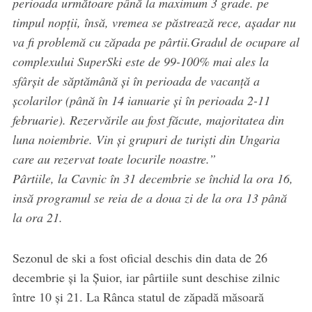
perioada următoare până la maximum 3 grade. pe
timpul nopții, însă, vremea se păstrează rece, așadar nu
va fi problemă cu zăpada pe pârtii.Gradul de ocupare al
complexului SuperSki este de 99-100% mai ales la
sfârșit de săptămână și în perioada de vacanță a
școlarilor (până în 14 ianuarie și în perioada 2-11
februarie). Rezervările au fost făcute, majoritatea din
luna noiembrie. Vin și grupuri de turiști din Ungaria
care au rezervat toate locurile noastre.”
Pârtiile, la Cavnic în 31 decembrie se închid la ora 16,
insă programul se reia de a doua zi de la ora 13 până
la ora 21.
Sezonul de ski a fost oficial deschis din data de 26
decembrie și la Șuior, iar pârtiile sunt deschise zilnic
între 10 și 21. La Rânca statul de zăpadă măsoară