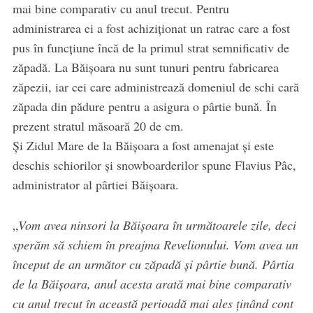
mai bine comparativ cu anul trecut. Pentru
administrarea ei a fost achiziționat un ratrac care a fost
pus în funcțiune încă de la primul strat semnificativ de
zăpadă. La Băișoara nu sunt tunuri pentru fabricarea
zăpezii, iar cei care administrează domeniul de schi cară
zăpada din pădure pentru a asigura o pârtie bună. În
prezent stratul măsoară 20 de cm.
Și Zidul Mare de la Băișoara a fost amenajat și este
deschis schiorilor și snowboarderilor spune Flavius Pâc,
administrator al pârtiei Băișoara.
„
Vom avea ninsori la Băișoara în următoarele zile, deci
sperăm să schiem în preajma Revelionului. Vom avea un
început de an următor cu zăpadă și pârtie bună. Pârtia
de la Băișoara, anul acesta arată mai bine comparativ
cu anul trecut în această perioadă mai ales ținând cont