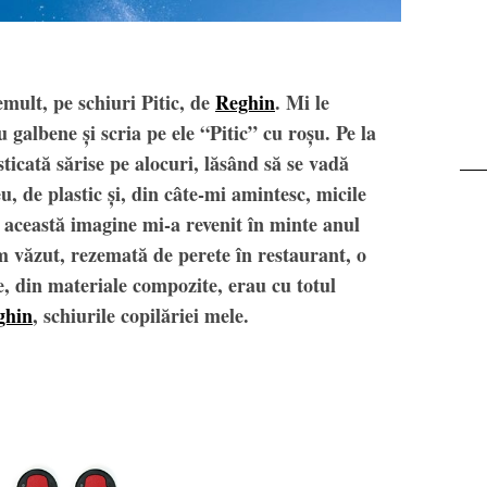
emult, pe schiuri Pitic, de
Reghin
. Mi le
 galbene și scria pe ele “Pitic” cu roșu. Pe la
ticată sărise pe alocuri, lăsând să se vadă
, de plastic și, din câte-mi amintesc, micile
 această imagine mi-a revenit în minte anul
m văzut, rezemată de perete în restaurant, o
, din materiale compozite, erau cu totul
ghin
, schiurile copilăriei mele.