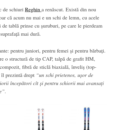
c de schiuri
Reghin
a renăscut. Există din nou
oar că acum nu mai e un schi de lemn, cu acele
i de tablă prinse cu șuruburi, pe care le pierdeam
suprafață mai dură.
te: pentru juniori, pentru femei și pentru bărbați.
 o structură de tip CAP, talpă de grafit HM,
compozit, fibră de sticlă biaxială, înveliș (top-
i îl prezintă drept
“un schi prietenos, ușor de
iorii începători cît și pentru schiorii mai avansați
re”
.