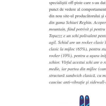
specialiștii off-piste care s-au d
punct de vedere al comportamentu
din nou site-ul producătorului și
din gama Schiuri Reghin. Acoperă
mountain, fiind potrivit și pentru
Topazzz e un schi polivalent pentr
agil. Schiul are un rocker clasic
clasic la mijloc (65%), pentru st
rocker (10%), pentru a ușura iniț
schior. Vîrful acestui schi are o 
medie, iar partea din mijloc (cam
structură sandwich clasică, cu mi
cauciuc anti-vibrație și sidewall