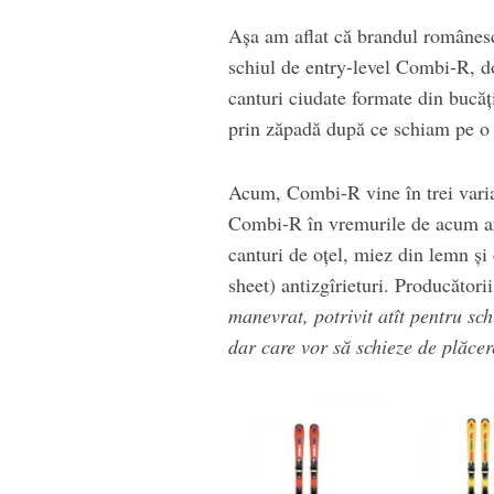
Așa am aflat că brandul românes
schiul de entry-level Combi-R, d
canturi ciudate formate din bucăț
prin zăpadă după ce schiam pe o 
Acum, Combi-R vine în trei varian
Combi-R în vremurile de acum are
canturi de oțel, miez din lemn și 
sheet) antizgîrieturi. Producători
manevrat, potrivit atît pentru sch
dar care vor să schieze de plăce