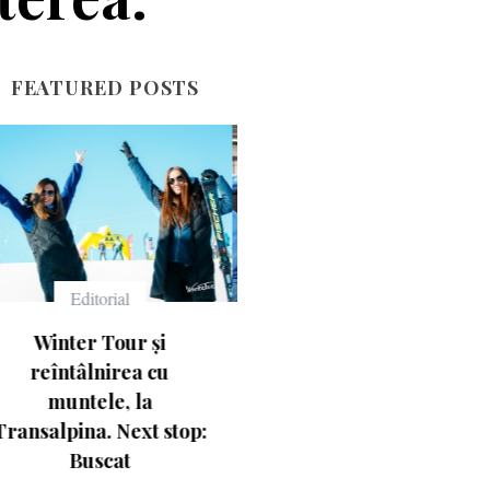
FEATURED POSTS
Echipament
Echipament
Ce înseamnă numerele
Casca Salomon Pioneer
de pe schiuri
Visor