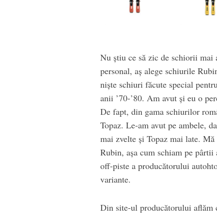
Nu știu ce să zic de schiorii mai
personal, aș alege schiurile Rubin
niște schiuri făcute special pentr
anii ’70-’80. Am avut și eu o per
De fapt, din gama schiurilor româ
Topaz. Le-am avut pe ambele, dar
mai zvelte și Topaz mai late. Mă
Rubin, așa cum schiam pe pârti
off-piste a producătorului autoht
variante.
Din site-ul producătorului aflăm