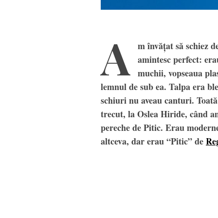
A
m învățat să schiez d
amintesc perfect: erau
muchii, vopseaua plas
lemnul de sub ea. Talpa era bleu
schiuri nu aveau canturi. Toată
trecut, la Oslea Hiride, când a
pereche de Pitic. Erau moderne
altceva, dar erau “Pitic” de
Re