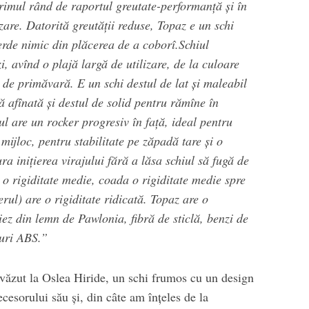
 primul rând de raportul greutate-performanță și în
izare. Datorită greutății reduse, Topaz e un schi
ierde nimic din plăcerea de a coborî.Schiul
, avînd o plajă largă de utilizare, de la culoare
n de primăvară. E un schi destul de lat și maleabil
ă afînată și destul de solid pentru rămîne în
l are un rocker progresiv în față, ideal pentru
mijloc, pentru stabilitate pe zăpadă tare și o
a inițierea virajului fără a lăsa schiul să fugă de
e o rigiditate medie, coada o rigiditate medie spre
rul) are o rigiditate ridicată. Topaz are o
ez din lemn de Pawlonia, fibră de sticlă, benzi de
-uri ABS.”
 văzut la Oslea Hiride, un schi frumos cu un design
esorului său și, din câte am înțeles de la