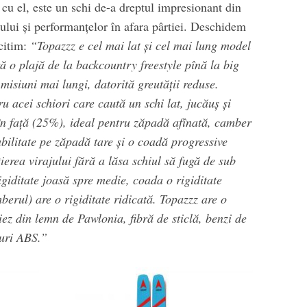
at cu el, este un schi de-a dreptul impresionant din
lui și performanțelor în afara pârtiei. Deschidem
 citim:
“Topazzz e cel mai lat și cel mai lung model
 o plajă de la backcountry freestyle pînă la big
 misiuni mai lungi, datorită greutății reduse.
u acei schiori care caută un schi lat, jucăuș și
 în față (25%), ideal pentru zăpadă afînată, camber
abilitate pe zăpadă tare și o coadă progressive
ierea virajului fără a lăsa schiul să fugă de sub
rigiditate joasă spre medie, coada o rigiditate
berul) are o rigiditate ridicată. Topazzz are o
ez din lemn de Pawlonia, fibră de sticlă, benzi de
-uri ABS.”