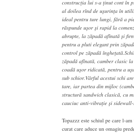
construcția lui s-a ținut cont în
al doilea rînd de ușurința în util
ideal pentru ture lungi, fără a p
răspunde ușor și rapid la comenzi
abrupte, la zăpadă afînată și fir
pentru a pluti elegant prin zăpad
control pe zăpadă înghețată.Schiu
zăpadă afînată, camber clasic la 
coadă ușor ridicată, pentru a ușur
sub schior.Vârful acestui schi ar
tare, iar partea din mijloc (cambe
structură sandwich clasică, cu mi
cauciuc anti-vibrație și sidewall
Topazzz este schiul pe care l-am
curat care aduce un omagiu predec