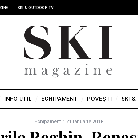
ZINE
SKI & OUTDOOR TV
INFO UTIL
ECHIPAMENT
POVEȘTI
SKI &
Echipament
21 ianuarie 2018
rile Reghin. Renaș