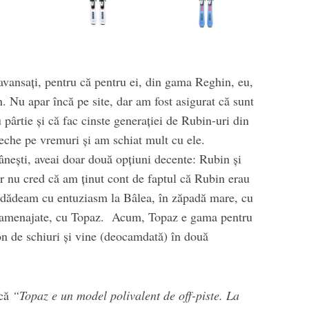
 avansați, pentru că pentru ei, din gama Reghin, eu,
. Nu apar încă pe site, dar am fost asigurat că sunt
u pârtie și că fac cinste generației de Rubin-uri din
eche pe vremuri și am schiat mult cu ele.
nești, aveai doar două opțiuni decente: Rubin și
 nu cred că am ținut cont de faptul că Rubin erau
 dădeam cu entuziasm la Bâlea, în zăpadă mare, cu
i amenajate, cu Topaz. Acum, Topaz e gama pentru
on de schiuri și vine (deocamdată) în două
 că
“Topaz e un model polivalent de off-piste. La