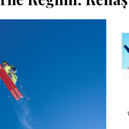
Echipament
Editorial
a Salomon Pioneer
Winter Tour și
Visor
reîntâlnirea cu
muntele, la
Transalpina. Next stop:
Buscat