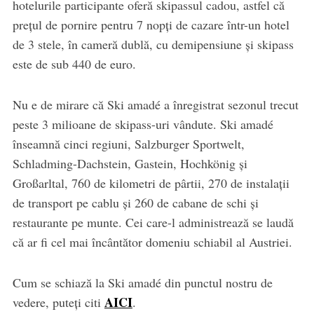
hotelurile participante oferă skipassul cadou, astfel că
prețul de pornire pentru 7 nopți de cazare într-un hotel
de 3 stele, în cameră dublă, cu demipensiune și skipass
este de sub 440 de euro.
Nu e de mirare că Ski amadé a înregistrat sezonul trecut
peste 3 milioane de skipass-uri vândute. Ski amadé
înseamnă cinci regiuni, Salzburger Sportwelt,
Schladming-Dachstein, Gastein, Hochkönig și
Großarltal, 760 de kilometri de pârtii, 270 de instalații
de transport pe cablu și 260 de cabane de schi și
restaurante pe munte. Cei care-l administrează se laudă
că ar fi cel mai încântător domeniu schiabil al Austriei.
Cum se schiază la Ski amadé din punctul nostru de
AICI
vedere, puteți citi
.