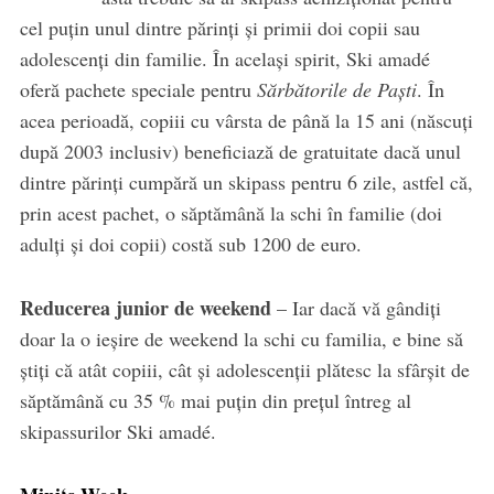
cel puțin unul dintre părinți și primii doi copii sau
adolescenți din familie. În același spirit, Ski amadé
oferă pachete speciale pentru
Sărbătorile de Paști
. În
acea perioadă, copiii cu vârsta de până la 15 ani (născuți
după 2003 inclusiv) beneficiază de gratuitate dacă unul
dintre părinți cumpără un skipass pentru 6 zile, astfel că,
prin acest pachet, o săptămână la schi în familie (doi
adulți și doi copii) costă sub 1200 de euro.
Reducerea junior de weekend
– Iar dacă vă gândiți
doar la o ieșire de weekend la schi cu familia, e bine să
știți că atât copiii, cât și adolescenții plătesc la sfârșit de
săptămână cu 35 % mai puțin din prețul întreg al
skipassurilor Ski amadé.