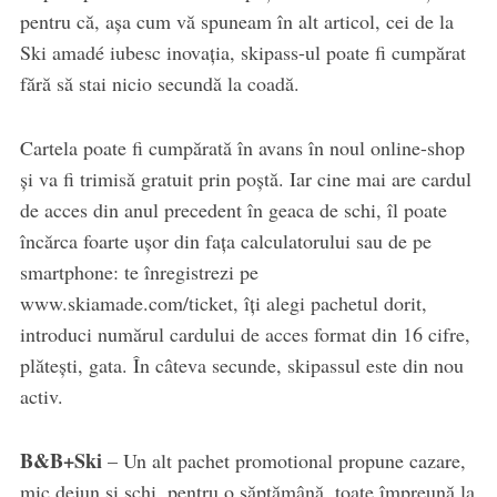
pentru că, așa cum vă spuneam în alt articol, cei de la
Ski amadé iubesc inovația, skipass-ul poate fi cumpărat
fără să stai nicio secundă la coadă.
Cartela poate fi cumpărată în avans în noul online-shop
și va fi trimisă gratuit prin poștă. Iar cine mai are cardul
de acces din anul precedent în geaca de schi, îl poate
încărca foarte ușor din fața calculatorului sau de pe
smartphone: te înregistrezi pe
www.skiamade.com/ticket, îți alegi pachetul dorit,
introduci numărul cardului de acces format din 16 cifre,
plătești, gata. În câteva secunde, skipassul este din nou
activ.
B&B+Ski
– Un alt pachet promotional propune cazare,
mic dejun și schi, pentru o săptămână, toate împreună la