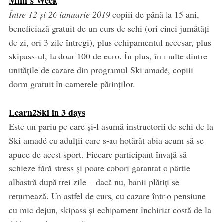
Mini‘s Week
Între 12 și 26 ianuarie 2019
copiii de până la 15 ani,
beneficiază gratuit de un curs de schi (ori cinci jumătăți
de zi, ori 3 zile întregi), plus echipamentul necesar, plus
skipass-ul, la doar 100 de euro. În plus, în multe dintre
unitățile de cazare din programul Ski amadé, copiii
dorm gratuit în camerele părinților.
Learn2Ski in 3 days
Este un pariu pe care și-l asumă instructorii de schi de la
Ski amadé cu adulții care s-au hotărât abia acum să se
apuce de acest sport. Fiecare participant învață să
schieze fără stress și poate coborî garantat o pârtie
albastră după trei zile – dacă nu, banii plătiți se
returnează. Un astfel de curs, cu cazare într-o pensiune
cu mic dejun, skipass și echipament închiriat costă de la