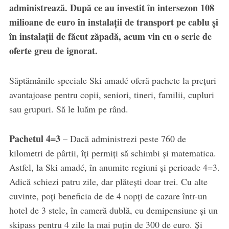
administrează. După ce au investit în intersezon 108
milioane de euro în instalații de transport pe cablu și
în instalații de făcut zăpadă, acum vin cu o serie de
oferte greu de ignorat.
Săptămânile speciale Ski amadé oferă pachete la prețuri
avantajoase pentru copii, seniori, tineri, familii, cupluri
sau grupuri. Să le luăm pe rând.
Pachetul 4=3
– Dacă administrezi peste 760 de
kilometri de pârtii, îți permiți să schimbi și matematica.
Astfel, la Ski amadé, în anumite regiuni și perioade 4=3.
Adică schiezi patru zile, dar plătești doar trei. Cu alte
cuvinte, poți beneficia de de 4 nopți de cazare într-un
hotel de 3 stele, în cameră dublă, cu demipensiune și un
skipass pentru 4 zile la mai puțin de 300 de euro. Și