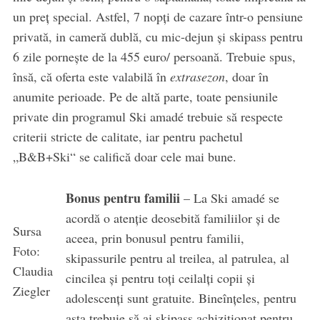
un preț special. Astfel, 7 nopți de cazare într-o pensiune
privată, in cameră dublă, cu mic-dejun și skipass pentru
6 zile pornește de la 455 euro/ persoană. Trebuie spus,
însă, că oferta este valabilă în
extrasezon
, doar în
anumite perioade. Pe de altă parte, toate pensiunile
private din programul Ski amadé trebuie să respecte
criterii stricte de calitate, iar pentru pachetul
„B&B+Ski“ se califică doar cele mai bune.
Bonus pentru familii
– La Ski amadé se
acordă o atenție deosebită familiilor și de
Sursa
aceea, prin bonusul pentru familii,
Foto:
skipassurile pentru al treilea, al patrulea, al
Claudia
cincilea și pentru toți ceilalți copii și
Ziegler
adolescenți sunt gratuite. Bineînțeles, pentru
asta trebuie să ai skipass achiziționat pentru