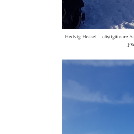
Hedvig Hessel – câștigătoare Sch
FW