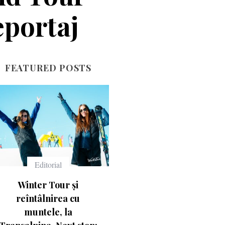
eportaj
FEATURED POSTS
Echipament
Echipament
Ce înseamnă numerele
Casca Salomon Pioneer
de pe schiuri
Visor