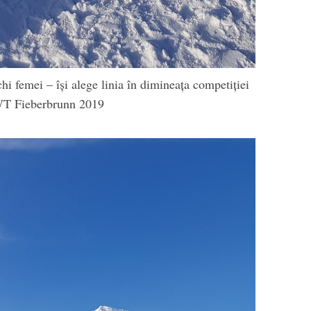
i femei – își alege linia în dimineața competiției
T Fieberbrunn 2019