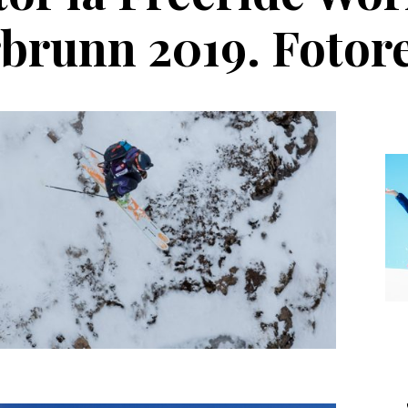
brunn 2019. Fotor
Echipament
Editorial
a Salomon Pioneer
Winter Tour și
Visor
reîntâlnirea cu
muntele, la