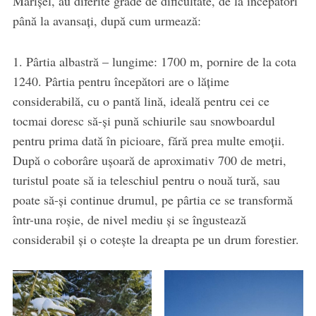
Mărișel, au diferite grade de dificultate, de la începători
până la avansați, după cum urmează:
1. Pârtia albastră – lungime: 1700 m, pornire de la cota
1240. Pârtia pentru începători are o lățime
considerabilă, cu o pantă lină, ideală pentru cei ce
tocmai doresc să-și pună schiurile sau snowboardul
pentru prima dată în picioare, fără prea multe emoții.
După o coborâre ușoară de aproximativ 700 de metri,
turistul poate să ia teleschiul pentru o nouă tură, sau
poate să-și continue drumul, pe pârtia ce se transformă
într-una roșie, de nivel mediu și se îngustează
considerabil și o cotește la dreapta pe un drum forestier.