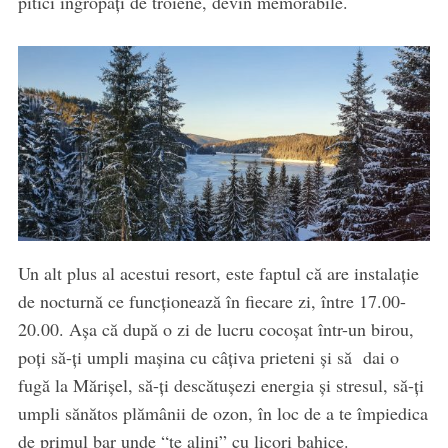
pitici îngropați de troiene, devin memorabile.
Un alt plus al acestui resort, este faptul că are instalație
de nocturnă ce funcționează în fiecare zi, între 17.00-
20.00. Așa că după o zi de lucru cocoșat într-un birou,
poți să-ți umpli mașina cu câțiva prieteni și să dai o
fugă la Mărișel, să-ți descătușezi energia și stresul, să-ți
umpli sănătos plămânii de ozon, în loc de a te împiedica
de primul bar unde “te alini” cu licori bahice.