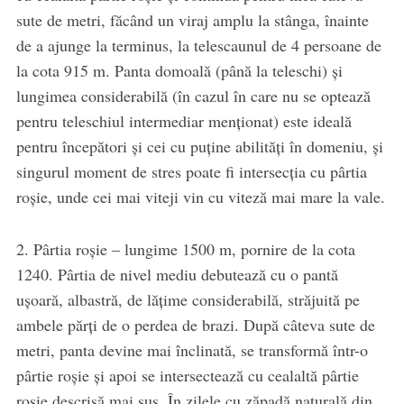
sute de metri, făcând un viraj amplu la stânga, înainte
de a ajunge la terminus, la telescaunul de 4 persoane de
la cota 915 m. Panta domoală (până la teleschi) și
lungimea considerabilă (în cazul în care nu se optează
pentru teleschiul intermediar menționat) este ideală
pentru începători și cei cu puține abilități în domeniu, și
singurul moment de stres poate fi intersecția cu pârtia
roșie, unde cei mai viteji vin cu viteză mai mare la vale.
2. Pârtia roșie – lungime 1500 m, pornire de la cota
1240. Pârtia de nivel mediu debutează cu o pantă
ușoară, albastră, de lățime considerabilă, străjuită pe
ambele părți de o perdea de brazi. După câteva sute de
metri, panta devine mai înclinată, se transformă într-o
pârtie roșie și apoi se intersectează cu cealaltă pârtie
roșie descrisă mai sus. În zilele cu zăpadă naturală din