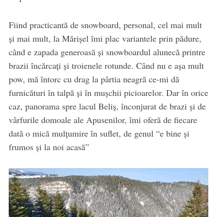
Fiind practicantă de snowboard, personal, cel mai mult
și mai mult, la Mărișel îmi plac variantele prin pădure,
când e zapada generoasă și snowboardul alunecă printre
brazii încărcați și troienele rotunde. Când nu e așa mult
pow, mă întorc cu drag la pârtia neagră ce-mi dă
furnicături în talpă și în mușchii picioarelor. Dar în orice
caz, panorama spre lacul Beliș, înconjurat de brazi și de
vârfurile domoale ale Apusenilor, îmi oferă de fiecare
dată o mică mulțumire în suflet, de genul “e bine și
frumos și la noi acasă”