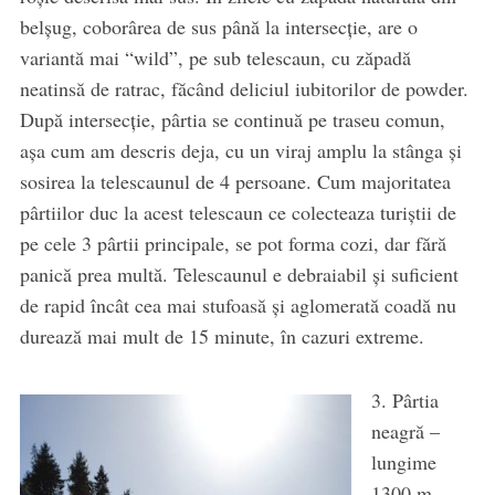
belșug, coborârea de sus până la intersecție, are o
variantă mai “wild”, pe sub telescaun, cu zăpadă
neatinsă de ratrac, făcând deliciul iubitorilor de powder.
După intersecție, pârtia se continuă pe traseu comun,
așa cum am descris deja, cu un viraj amplu la stânga și
sosirea la telescaunul de 4 persoane. Cum majoritatea
pârtiilor duc la acest telescaun ce colecteaza turiștii de
pe cele 3 pârtii principale, se pot forma cozi, dar fără
panică prea multă. Telescaunul e debraiabil și suficient
de rapid încât cea mai stufoasă și aglomerată coadă nu
durează mai mult de 15 minute, în cazuri extreme.
3. Pârtia
neagră –
lungime
1300 m,