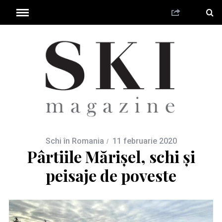
Schi în Romania
11 februarie 2020
Pârtiile Mărișel, schi și
peisaje de poveste