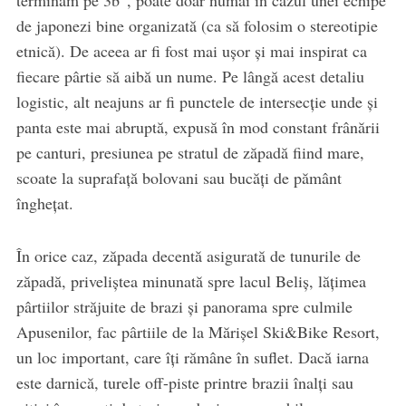
de japonezi bine organizată (ca să folosim o stereotipie
etnică). De aceea ar fi fost mai ușor și mai inspirat ca
fiecare pârtie să aibă un nume. Pe lângă acest detaliu
logistic, alt neajuns ar fi punctele de intersecție unde și
panta este mai abruptă, expusă în mod constant frânării
pe canturi, presiunea pe stratul de zăpadă fiind mare,
scoate la suprafață bolovani sau bucăți de pământ
înghețat.
În orice caz, zăpada decentă asigurată de tunurile de
zăpadă, priveliștea minunată spre lacul Beliș, lățimea
pârtiilor străjuite de brazi și panorama spre culmile
Apusenilor, fac pârtiile de la Mărișel Ski&Bike Resort,
un loc important, care îți rămâne în suflet. Dacă iarna
este darnică, turele off-piste printre brazii înalți sau