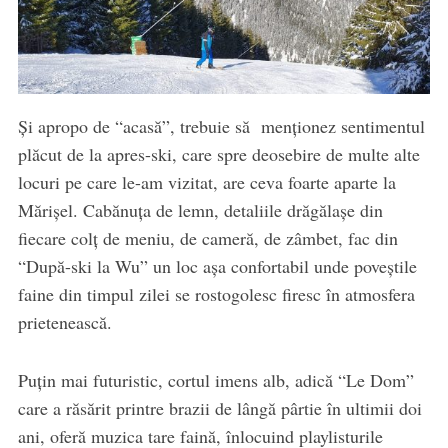
Și apropo de “acasă”, trebuie să menționez sentimentul
plăcut de la apres-ski, care spre deosebire de multe alte
locuri pe care le-am vizitat, are ceva foarte aparte la
Mărișel. Cabănuța de lemn, detaliile drăgălașe din
fiecare colț de meniu, de cameră, de zâmbet, fac din
“După-ski la Wu” un loc așa confortabil unde poveștile
faine din timpul zilei se rostogolesc firesc în atmosfera
prietenească.
Puțin mai futuristic, cortul imens alb, adică “Le Dom”
care a răsărit printre brazii de lângă pârtie în ultimii doi
ani, oferă muzica tare faină, înlocuind playlisturile