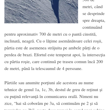
metri, când
se desprinde
spre dreapta,
continuând
pentru aproximativ 700 de metri cu o pantă cinstită,
inclinată, neagră. Cu o lățime asemănătoare celei roșii,
pârtia este de asemenea străjuita pe ambele părți de o
perdea de brazi. Efortul este temperat apoi, la intersecția
cu pârtia roșie, care continuă pe traseu comun încă 200
de metri, până la telescaunul de 4 persoane.
Pârtiile sau anumite porțiuni ale acestora au nume
tehnice de genul 1a, 1c, 3b, destul de greu de reținut și
cu puțină relevanță în comunicarea orală. Nimeni nu
zice, “hai să coborâm pe 3a, să continuăm pe 2 și să
terminăm pe 3b”, poate doar numai în cazul unei echipe