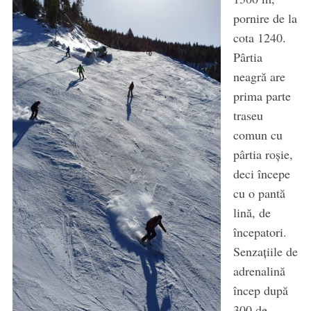
pornire de la
cota 1240.
Pârtia
neagră are
prima parte
traseu
comun cu
pârtia roșie,
deci începe
cu o pantă
lină, de
începatori.
Senzațiile de
adrenalină
încep după
300 de