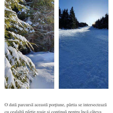
O dată parcursă această porțiune, pârtia se intersectează
cu cealaltă pârtie roșie și continuă pentru încă câteva