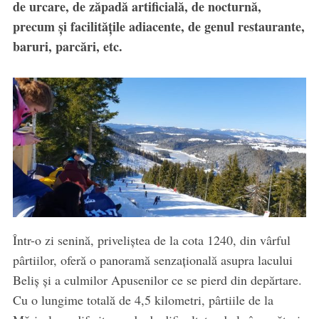
de urcare, de zăpadă artificială, de nocturnă,
precum și facilitățile adiacente, de genul restaurante,
baruri, parcări, etc.
Într-o zi senină, priveliștea de la cota 1240, din vârful
pârtiilor, oferă o panoramă senzațională asupra lacului
Beliș și a culmilor Apusenilor ce se pierd din depărtare.
Cu o lungime totală de 4,5 kilometri, pârtiile de la