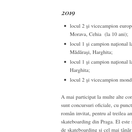
2019
locul 2 și vicecampion euro
Morava, Cehia (la 10 ani);
locul 1 și campion național 
Mădărași, Harghita;
locul 1 și campion național
Harghita;
locul 2 și vicecampion mond
A mai participat la multe alte con
sunt concursuri oficiale, cu punct
român invitat, pentru al treilea 
skateboarding din Praga. El este 
de skateboarding și cel mai tânăr 