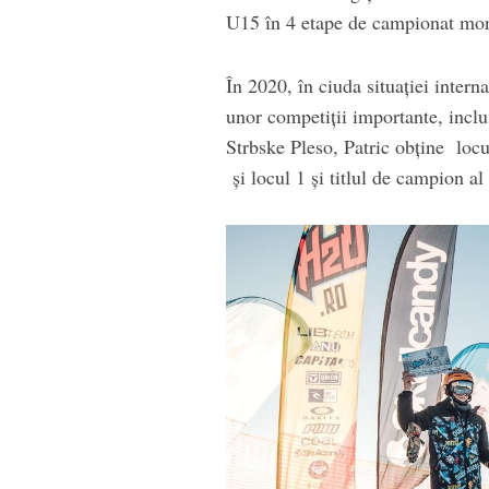
U15 în 4 etape de campionat mon
În 2020, în ciuda situației inter
unor competiții importante, inclus
Strbske Pleso, Patric obține locul
și locul 1 și titlul de campion a