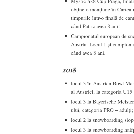
Mystic Sk8 Cup Praga, final
obține o mențiune în Cartea r
timpurile într-o finală de ca
când Patric avea 8 ani!
Campionatul european de snow
Austria. Locul 1 și campion 
când avea 8 ani.
2018
locul 3 în Austrian Bowl Ma
al Austriei, la categoria U15 
locul 3 la Bayerische Meiste
ului, categoria PRO – adulți;
locul 2 la snowboarding slo
locul 3 la snowboarding hal