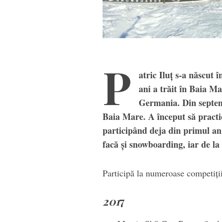
P
atric Iluț s-a născut
ani a trăit în Baia M
Germania. Din septem
Baia Mare. A început să practic
participând deja din primul an 
facă și snowboarding, iar de la
Participă la numeroase competiții
201
7