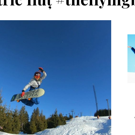
Echipament
Editorial
a Salomon Pioneer
Winter Tour și
Visor
reîntâlnirea cu
muntele, la
Transalpina. Next stop:
Buscat