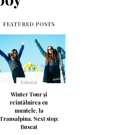
FEATURED POSTS
Echipament
Echipament
Ce înseamnă numerele
Casca Salomon Pioneer
de pe schiuri
Visor