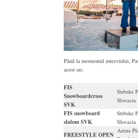
Până la momentul interviului, Patr
acest an:
FIS
Strbske P
Snowboardcross
Slovaci
SVK
FIS snowboard
Strbske P
slalom SVK
Slovaci
Arena Pla
FREESTYLE OPEN