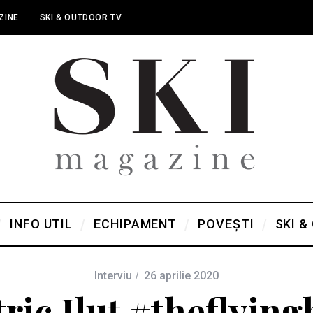
ZINE
SKI & OUTDOOR TV
INFO UTIL
ECHIPAMENT
POVEȘTI
SKI &
Interviu
26 aprilie 2020
ric Iluț #theflyin