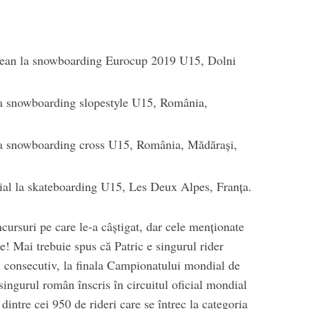
pean la snowboarding Eurocup 2019 U15, Dolni
la snowboarding slopestyle U15, România,
 la snowboarding cross U15, România, Mădărași,
ial la skateboarding U15, Les Deux Alpes, Franța.
cursuri pe care le-a câștigat, dar cele menționate
e! Mai trebuie spus că Patric e singurul rider
an consecutiv, la finala Campionatului mondial de
singurul român înscris în circuitul oficial mondial
dintre cei 950 de rideri care se întrec la categoria