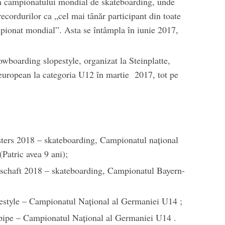
a campionatului mondial de skateboarding, unde
ecordurilor ca „cel mai tânăr participant din toate
mpionat mondial”. Asta se întâmpla în iunie 2017,
boarding slopestyle, organizat la Steinplatte,
european la categoria U12 în martie 2017, tot pe
sters 2018 – skateboarding, Campionatul național
(Patric avea 9 ani);
rschaft 2018 – skateboarding, Campionatul Bayern-
pestyle – Campionatul Național al Germaniei U14 ;
fpipe – Campionatul Național al Germaniei U14 .