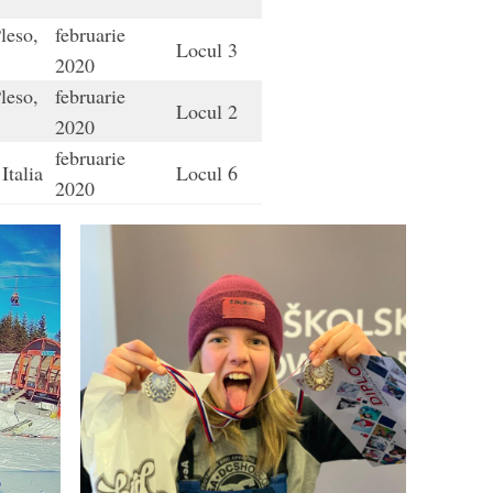
a
leso,
februarie
Locul 3
a
2020
leso,
februarie
Locul 2
a
2020
februarie
 Italia
Locul 6
2020