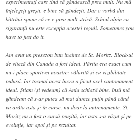
experimentați care tind să gândească prea mult. Nu mă
înțelegeți greșit, e bine să gândești. Dar o vorbă din
bătrâni spune că ce e prea mult strică. Schiul alpin cu
siguranță nu este excepția acestei reguli. Sometimes you
have to just do it.
Am avut un presezon bun înainte de St. Moritz. Block-ul
de viteză din Canada a fost ideal. Pârtia era exact cum
nu-i place sportivei noastre: vălurită și cu vizibilitate
redusă. Iar tocmai acest lucru a făcut acel cantonament
ideal. Știam (și vedeam) că Ania schiază bine, însă mă
gândeam că s-ar putea să mai dureze puțin până când
va arăta asta și în curse, nu doar la antrenamente. St.
Moritz nu a fost o cursă reușită, iar asta s-a văzut și pe
evoluție, iar apoi și pe rezultat.