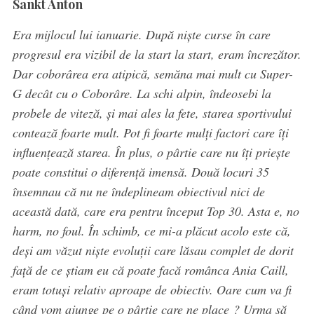
Sankt Anton
Era mijlocul lui ianuarie. După niște curse în care
progresul era vizibil de la start la start, eram încrezător.
Dar coborârea era atipică, semăna mai mult cu Super-
G decât cu o Coborâre. La schi alpin, îndeosebi la
probele de viteză, și mai ales la fete, starea sportivului
contează foarte mult. Pot fi foarte mulți factori care îți
influențează starea. În plus, o pârtie care nu îți priește
poate constitui o diferență imensă. Două locuri 35
însemnau că nu ne îndeplineam obiectivul nici de
această dată, care era pentru început Top 30. Asta e, no
harm, no foul. În schimb, ce mi-a plăcut acolo este că,
deși am văzut niște evoluții care lăsau complet de dorit
față de ce știam eu că poate facă românca Ania Caill,
eram totuși relativ aproape de obiectiv. Oare cum va fi
când vom ajunge pe o pârtie care ne place ? Urma să