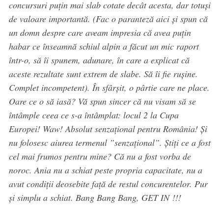
concursuri puțin mai slab cotate decât acesta, dar totuși
de valoare importantă. (Fac o paranteză aici și spun că
un domn despre care aveam impresia că avea puțin
habar ce înseamnă schiul alpin a făcut un mic raport
într-o, să îi spunem, adunare, în care a explicat că
aceste rezultate sunt extrem de slabe. Să îi fie rușine.
Complet incompetent). În sfârșit, o pârtie care ne place.
Oare ce o să iasă? Vă spun sincer că nu visam să se
întâmple ceea ce s-a întâmplat: locul 2 la Cupa
Europei! Waw! Absolut senzațional pentru România! Și
nu folosesc aiurea termenul ”senzațional”. Știți ce a fost
cel mai frumos pentru mine? Că nu a fost vorba de
noroc. Ania nu a schiat peste propria capacitate, nu a
avut condiții deosebite față de restul concurentelor. Pur
și simplu a schiat. Bang Bang Bang, GET IN !!!