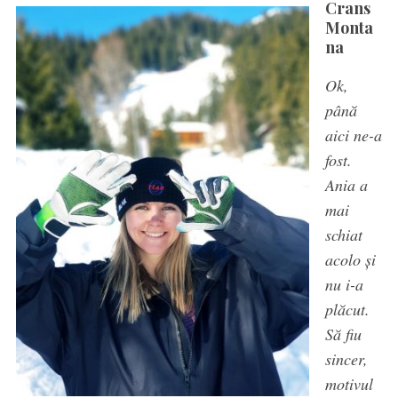
Crans
Monta
na
Ok,
până
aici ne-a
fost.
Ania a
mai
schiat
acolo și
nu i-a
plăcut.
Să fiu
sincer,
motivul