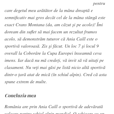
pentru
care degetul meu arătător de la mâna dreaptă e
semnificativ mai gros decât cel de la mâna stângă este
exact Crans Montana (da, am căzut și pe acolo)! Îmi
doream din suflet să mai facem un rezultat frumos
acolo, să demonstrăm tuturor că Ania Caill este o
sportivă valoroasă. Zis și făcut. Un loc 7 și locul 9
overall la Coborâre la Cupa Europei înseamnă ceva
imens. Iar dacă nu mă credeți, vă invit să vă uitați pe
clasament. Nu veți mai găsi pe listă nicio altă sportivă
dintr-o țară atat de mică (în schiul alpin). Cred că asta
spune extrem de multe.
Concluzia mea
România are prin Ania Caill o sportivă de adevărată
valoare pentru schiul alpin mondial. O schioare cu un