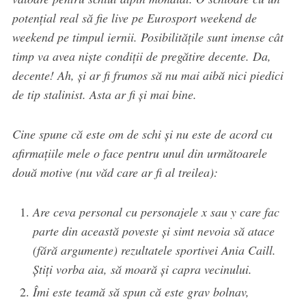
potențial real să fie live pe Eurosport weekend de
weekend pe timpul iernii. Posibilitățile sunt imense cât
timp va avea niște condiții de pregătire decente. Da,
decente! Ah, și ar fi frumos să nu mai aibă nici piedici
de tip stalinist. Asta ar fi și mai bine.
Cine spune că este om de schi și nu este de acord cu
afirmațiile mele o face pentru unul din următoarele
două motive (nu văd care ar fi al treilea):
Are ceva personal cu personajele x sau y care fac
parte din această poveste și simt nevoia să atace
(fără argumente) rezultatele sportivei Ania Caill.
Știți vorba aia, să moară și capra vecinului.
Îmi este teamă să spun că este grav bolnav,