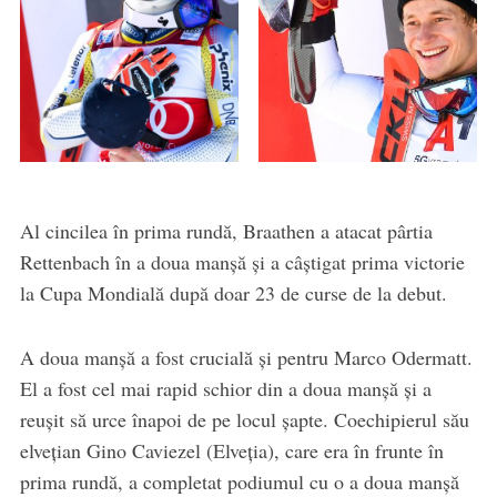
Al cincilea în prima rundă, Braathen a atacat pârtia
Rettenbach în a doua manșă și a câștigat prima victorie
la Cupa Mondială după doar 23 de curse de la debut.
A doua manșă a fost crucială și pentru Marco Odermatt.
El a fost cel mai rapid schior din a doua manșă și a
reușit să urce înapoi de pe locul șapte. Coechipierul său
elvețian Gino Caviezel (Elveția), care era în frunte în
prima rundă, a completat podiumul cu o a doua manșă