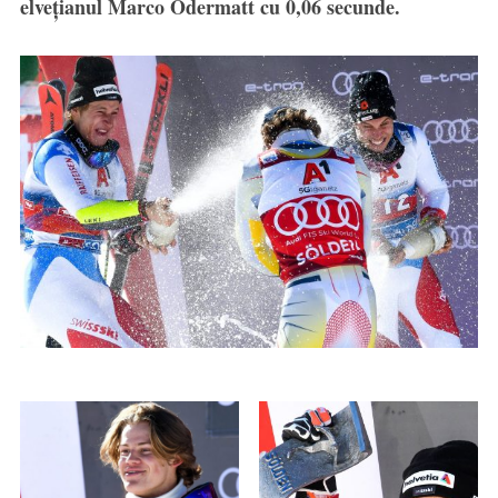
elvețianul Marco Odermatt cu 0,06 secunde.