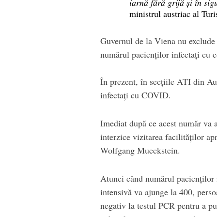
iarnă fără grijă şi în si
ministrul austriac al Tur
Guvernul de la Viena nu exclude î
numărul pacienţilor infectaţi cu c
În prezent, în secțiile ATI din Au
infectaţi cu COVID.
Imediat după ce acest număr va a
interzice vizitarea facilităţilor ap
Wolfgang Mueckstein.
Atunci când numărul pacienţilor 
intensivă va ajunge la 400, perso
negativ la testul PCR pentru a put