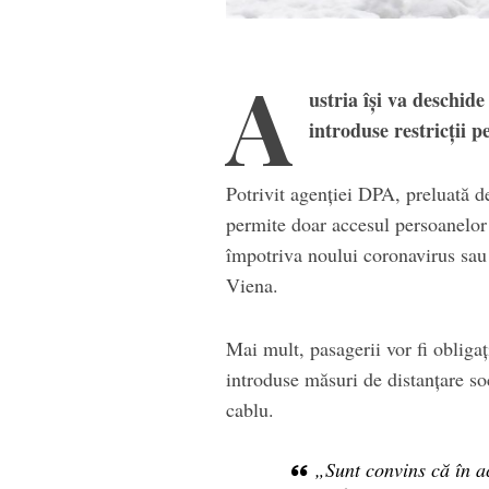
A
ustria îşi va deschide 
introduse restricţii p
Potrivit agenției DPA, preluată de
permite doar accesul persoanelor 
împotriva noului coronavirus sau 
Viena.
Mai mult, pasagerii vor fi obliga
introduse măsuri de distanţare soci
cablu.
„Sunt convins că în ac