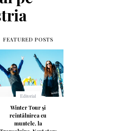
stria
FEATURED POSTS
Echipament
Echipament
Ce înseamnă numerele
Casca Salomon Pione
de pe schiuri
Visor