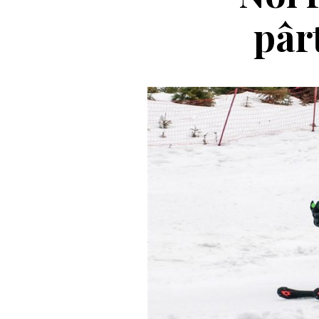
pârt
C