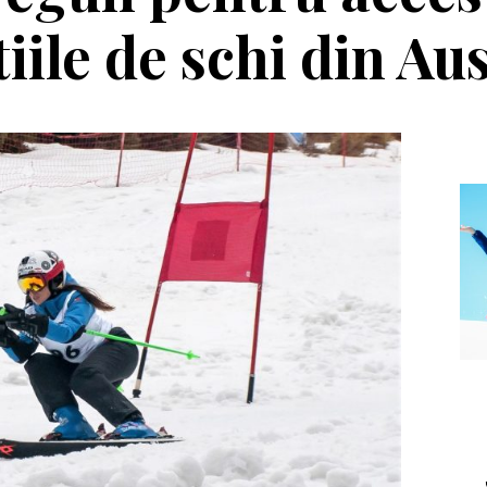
iile de schi din Au
Echipament
Editorial
asca Salomon Pioneer
Winter Tour și
Visor
reîntâlnirea cu
muntele, la