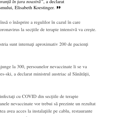
guranţă în ţara noastră”
, a declarat
ismului, Elisabeth Koestinger.
nsă o înăsprire a regulilor în cazul în care
oronavirus la secţiile de terapie intensivă va creşte.
stria sunt internaţi aproximativ 200 de pacienţi
junge la 300, persoanelor nevaccinate li se va
res-ski, a declarat ministrul austriac al Sănătăţii,
infectaţi cu COVID din secţiile de terapie
anele nevaccinate vor trebui să prezinte un rezultat
ea avea acces la instalaţiile pe cablu, restaurante