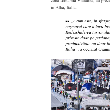
zona schiabilă Vialattea, au preze
în Alba, Italia.
„Acum este, în sfârși
coșmarul care a lovit bru
Redeschiderea turismului
privește doar pe pasiona
productivitate nu doar în
Italia”
, a declarat Giann