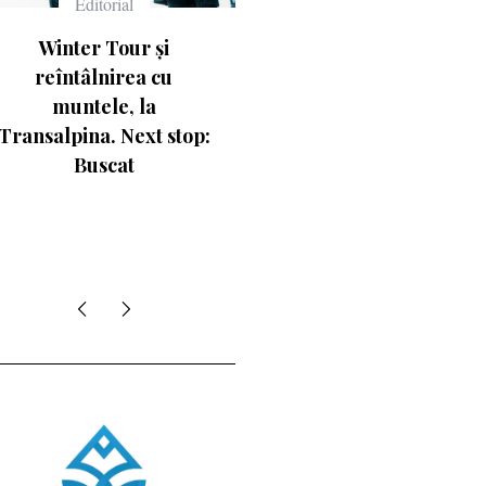
Echipament
Echipament
Ce înseamnă numerele
Casca Salomon Pioneer
de pe schiuri
Visor