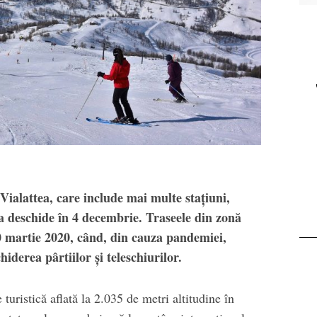
Echipament
Editorial
a Salomon Pioneer
Winter Tour și
Visor
reîntâlnirea cu
muntele, la
Transalpina. Next stop:
Buscat
Vialattea, care include mai multe stațiuni,
 va deschide în 4 decembrie. Traseele din zonă
0 martie 2020, când, din cauza pandemiei,
chiderea pârtiilor și teleschiurilor.
e turistică aflată la 2.035 de metri altitudine în