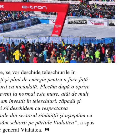
, se vor deschide teleschiurile în
ți și plini de energie pentru a face față
orit ca niciodată. Plecăm după o oprire
reveni la normal este mare, atât de mult
 am investit în teleschiuri, zăpadă și
ți să deschidem cu respectarea
ale din sectorul sănătății și așteptăm cu
ăm schiorii pe pârtiile Vialattea”
, a spus
r general Vialattea.