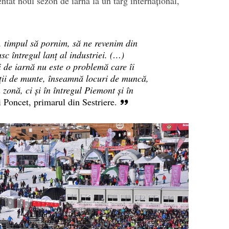
ntat noul sezon de iarnă la un târg internațional,
t, timpul să pornim, să ne revenim din
sc întregul lanț al industriei. (…)
 de iarnă nu este o problemă care îi
ții de munte, înseamnă locuri de muncă,
 zonă, ci și în întregul Piemont și în
i Poncet, primarul din Sestriere.