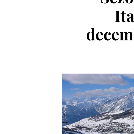
It
decemb