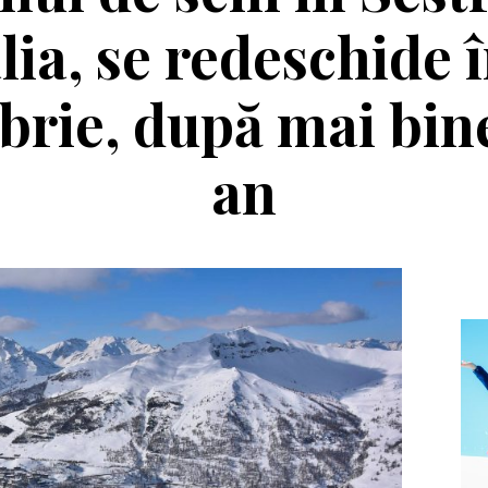
alia, se redeschide î
rie, după mai bin
an