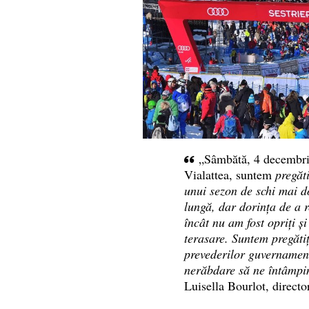
„Sâmbătă, 4 decembrie
Vialattea, suntem
pregăti
unui sezon de schi mai d
lungă, dar dorința de a 
încât nu am fost opriți și
terasare. Suntem pregăti
prevederilor guvernament
nerăbdare să ne întâmpin
Luisella Bourlot, directo