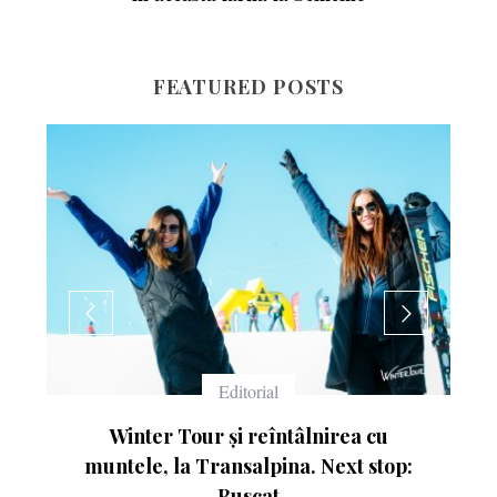
FEATURED POSTS
Echipament
u
Ce înseamnă numerele de pe schiuri
op: