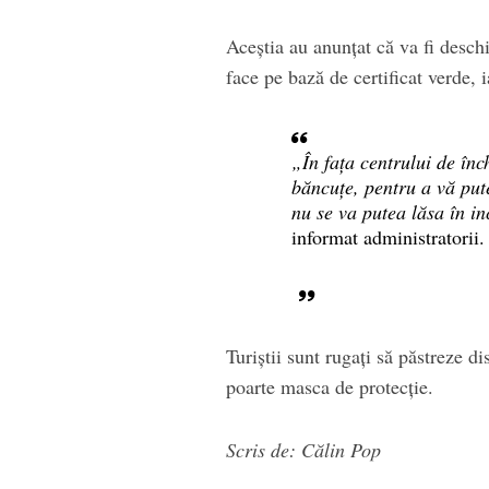
Aceștia au anunțat că va fi deschi
face pe bază de certificat verde,
„În fața centrului de înc
băncuțe, pentru a vă pu
nu se va putea lăsa în in
informat administratorii.
Turiștii sunt rugați să păstreze d
poarte masca de protecție.
Scris de: Călin Pop