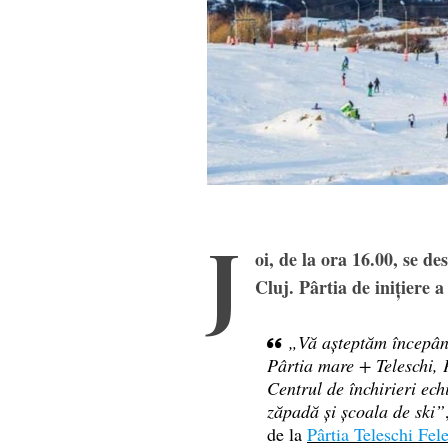
J
oi, de la ora 16.00, se de
Cluj. Pârtia de inițiere a
„Vă așteptăm începând
Pârtia mare + Teleschi, 
Centrul de închirieri ec
zăpadă și școala de ski”
de la
Pârtia Teleschi Fel