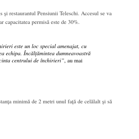
s și restaurantul Pensiunii Teleschi. Accesul se va
 iar capacitatea permisă este de 30%.
hirieri este un loc special amenajat, cu
tea echipa. Încălțămintea dumneavoastră
cinta centrului de închirieri”
, au mai
istanța minimă de 2 metri unul față de celălalt și să