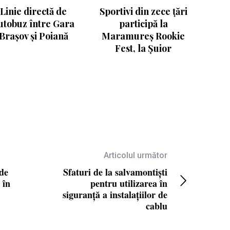
Linie directă de
Sportivi din zece țări
utobuz între Gara
participă la
Brașov și Poiană
Maramureș Rookie
Fest, la Șuior
Articolul următor
 de
Sfaturi de la salvamontiști
 în
pentru utilizarea în
siguranță a instalațiilor de
cablu