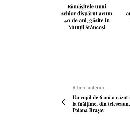
Rămășițele unui
schior dispărut acum
a
40 de ani, găsite în
Munții Stâncoși
Articol anterior
Un copil de 6 ani a căzut
la înălțime, din telescaun,
Poiana Brașov