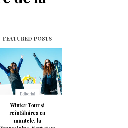
FEATURED POSTS
Echipament
Echipament
Ce înseamnă numerele
Casca Salomon Pi
de pe schiuri
Visor