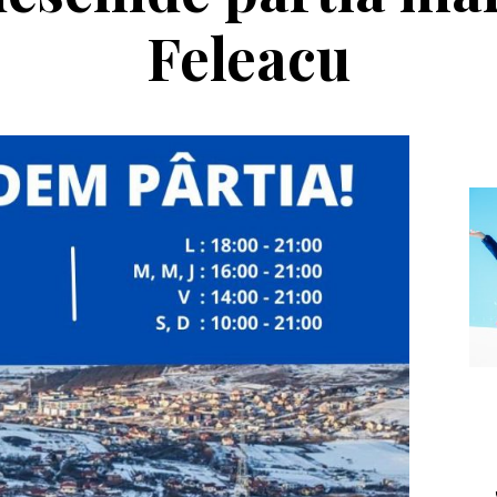
Feleacu
Echipament
Editorial
Casca Salomon Pioneer
Winter Tour și
Visor
reîntâlnirea cu
muntele, la