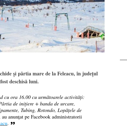
Transalpina. Next stop
Buscat
schide și pârtia mare de la Feleacu, în județul
 fost deschisă luni.
 cu ora 16.00 cu următoarele activități:
Pârtia de inițiere + banda de urcare,
hipamente, Tubing, Rotondo, Lopățele de
, au anunțat pe Facebook administratorii
eacu
.