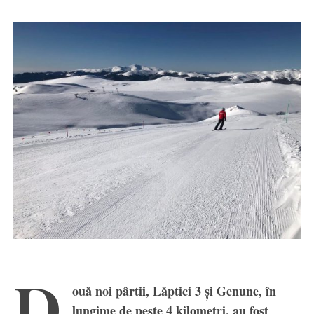
D
ouă noi pârtii, Lăptici 3 și Genune, în
lungime de peste 4 kilometri, au fost