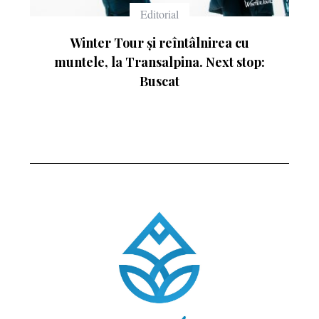
Echipament
lnirea cu
Ce înseamnă numerele de pe schiu
 Next stop: