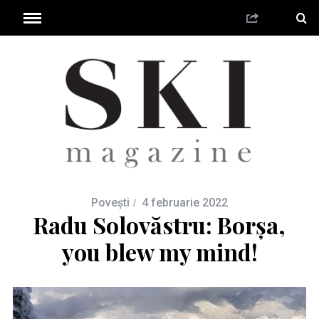
Povești
4 februarie 2022
Radu Solovăstru: Borșa,
you blew my mind!