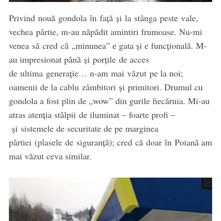
Privind nouă gondola în față și la stânga peste vale,
vechea pârtie, m-au năpădit amintiri frumoase. Nu-mi
venea să cred că „minunea” e gata și e funcțională. M-
au impresionat până și porțile de acces
de ultima generație… n-am mai văzut pe la noi;
oamenii de la cablu zâmbitori și primitori. Drumul cu
gondola a fost plin de „wow” din gurile fiecăruia. Mi-au
atras atenția stâlpii de iluminat – foarte profi –
și sistemele de securitate de pe marginea
pârtiei (plasele de siguranță); cred că doar în Poiană am
mai văzut ceva similar.