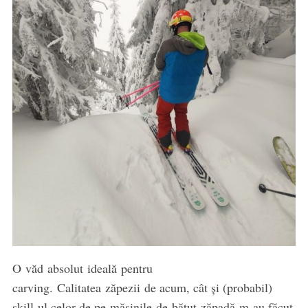
O văd absolut ideală pentru
carving. Calitatea zăpezii de acum, cât și (probabil)
skill-ul celor de pe mășinile de bătut zăpadă m-au făcut