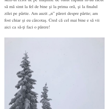
să mă simt la fel de bine și la prima oră, și la finalul
zilei pe pârtie. Am auzit „n” păreri despre pârtie; am
fost chiar și eu cârcotaș. Cred că cel mai bine e să vii
aici ca să-ți faci o părere!