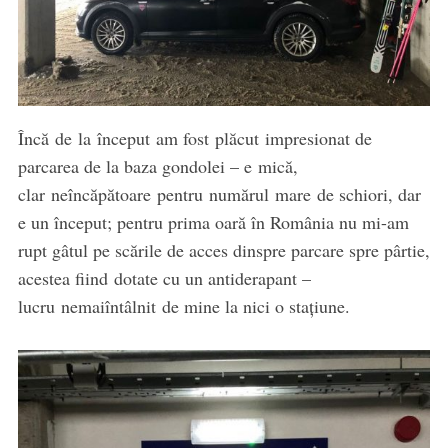
Încă de la început am fost plăcut impresionat de
parcarea de la baza gondolei – e mică,
clar neîncăpătoare pentru numărul mare de schiori, dar
e un început; pentru prima oară în România nu mi-am
rupt gâtul pe scările de acces dinspre parcare spre pârtie,
acestea fiind dotate cu un antiderapant –
lucru nemaiîntâlnit de mine la nici o stațiune.