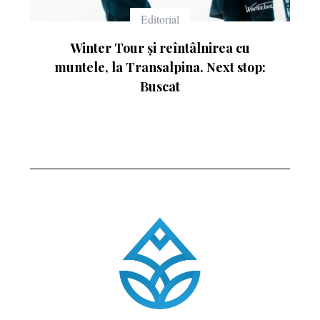
Editorial
Winter Tour și reîntâlnirea cu
C
muntele, la Transalpina. Next stop:
Buscat