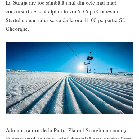
Straja
La
are loc sâmbătă unul din cele mai mari
concursuri de schi alpin din zonă, Cupa Comexim.
Startul concursului se va da la ora 11.00 pe pârtia Sf.
Gheorghe.
Administratorii de la Pârtia Platoul Soarelui au anunțat
că programul de vineri până duminică este cuprins între