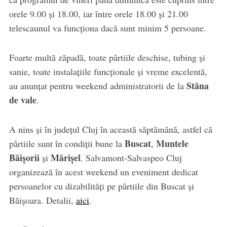
orele 9.00 și 18.00, iar între orele 18.00 și 21.00
telescaunul va funcționa dacă sunt minim 5 persoane.
Foarte multă zăpadă, toate pârtiile deschise, tubing și
sanie, toate instalațiile funcționale și vreme excelentă,
Stâna
au anunțat pentru weekend administratorii de la
de vale
.
A nins și în județul Cluj în această săptămână, astfel că
Buscat
Muntele
pârtiile sunt în condiții bune la
,
Băișorii
Mărișel
și
. Salvamont-Salvaspeo Cluj
organizează în acest weekend un eveniment dedicat
persoanelor cu dizabilități pe pârtiile din Buscat și
Băișoara. Detalii,
aici
.