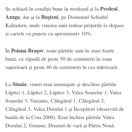
Predeal
Se schiază în condiții bune în weekend și la
,
Azuga
Bușteni
, dar și la
, pe Domeniul Schiabil
Kalinderu, unde vinerea sunt reduse prețurile la skipass
și cartele cu puncte cu aproximativ 10%.
Poiana Brașov
În
, toate pârtiile sunt în stare foarte
bună, cu zăpadă de peste 50 de centimetri în zona
superioară și peste 40 de centimetri în cea inferioară.
Sinaia
La
, vineri erau amenajate și deschise pârtiile
Lăptici 1, Lăptici 2, Lăptici 3, Valea Soarelui 1, Valea
Soarelui 3, Varianta, Călugărul 1, Călugărul 2,
Călugărul 3, Valea Dorului 1 și Începători (deservită de
banda de la Cota 2000). Erau închise pârtiile Valea
Dorului 2, Genune, Drumul de vară și Pârtia Nouă.