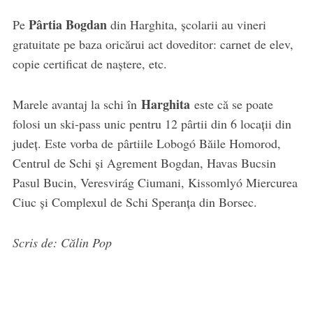
Pârtia Bogdan
Pe
din Harghita, școlarii au vineri
gratuitate pe baza oricărui act doveditor: carnet de elev,
copie certificat de naștere, etc.
Harghita
Marele avantaj la schi în
este că se poate
folosi un ski-pass unic pentru 12 pârtii din 6 locații din
județ. Este vorba de pârtiile Lobogó Băile Homorod,
Centrul de Schi și Agrement Bogdan, Havas Bucsin
Pasul Bucin, Veresvirág Ciumani, Kissomlyó Miercurea
Ciuc și Complexul de Schi Speranța din Borsec.
Scris de: Călin Pop