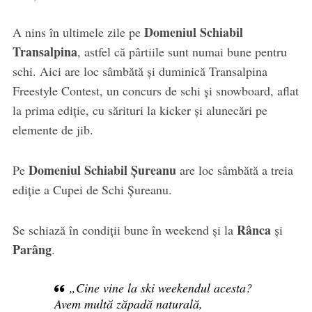
Domeniul Schiabil
A nins în ultimele zile pe
Transalpina
, astfel că pârtiile sunt numai bune pentru
schi. Aici are loc sâmbătă și duminică Transalpina
Freestyle Contest, un concurs de schi și snowboard, aflat
la prima ediție, cu sărituri la kicker și alunecări pe
elemente de jib.
Domeniul Schiabil Șureanu
Pe
are loc sâmbătă a treia
ediție a Cupei de Schi Șureanu.
Rânca
Se schiază în condiții bune în weekend și la
și
Parâng
.
„Cine vine la ski weekendul acesta?
Avem multă zăpadă naturală,