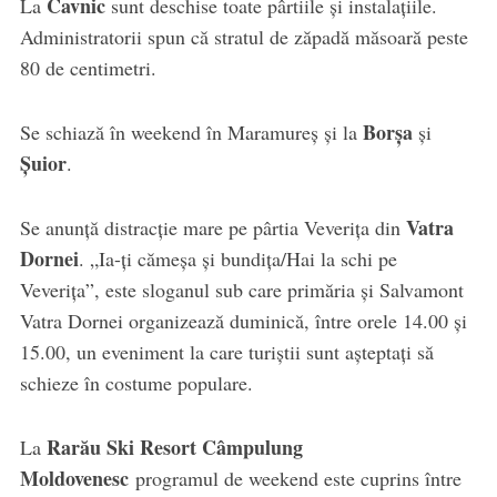
Cavnic
La
sunt deschise toate pârtiile și instalațiile.
Administratorii spun că stratul de zăpadă măsoară peste
80 de centimetri.
Borșa
Se schiază în weekend în Maramureș și la
și
Șuior
.
Vatra
Se anunță distracție mare pe pârtia Veverița din
Dornei
. „Ia-ți cămeșa și bundița/Hai la schi pe
Veverița”, este sloganul sub care primăria și Salvamont
Vatra Dornei organizează duminică, între orele 14.00 și
15.00, un eveniment la care turiștii sunt așteptați să
schieze în costume populare.
Rarău Ski Resort Câmpulung
La
Moldovenesc
programul de weekend este cuprins între