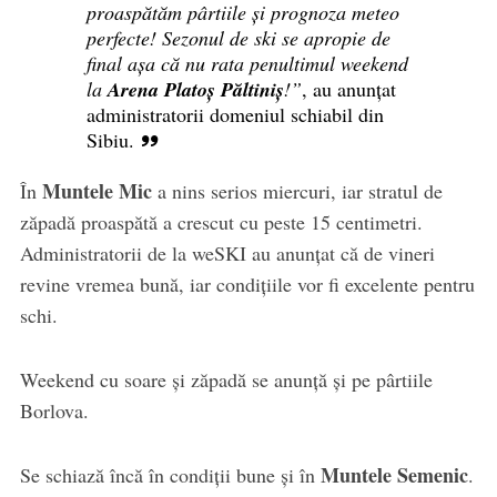
proaspătăm pârtiile și prognoza meteo
perfecte! Sezonul de ski se apropie de
final așa că nu rata penultimul weekend
la
Arena Platoș Păltiniș
!”
, au anunțat
administratorii domeniul schiabil din
Sibiu.
Muntele Mic
În
a nins serios miercuri, iar stratul de
zăpadă proaspătă a crescut cu peste 15 centimetri.
Administratorii de la weSKI au anunțat că de vineri
revine vremea bună, iar condițiile vor fi excelente pentru
schi.
Weekend cu soare și zăpadă se anunță și pe pârtiile
Borlova.
Muntele Semenic
Se schiază încă în condiții bune și în
.