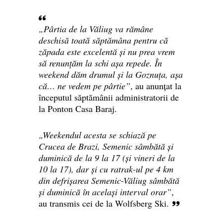
„Pârtia de la Văliug va rămâne
deschisă toată săptămâna pentru că
zăpada este excelentă și nu prea vrem
să renunțăm la schi așa repede. În
weekend dăm drumul și la Goznuța, așa
că… ne vedem pe pârtie”
, au anunțat la
începutul săptămânii administratorii de
la Ponton Casa Baraj.
„Weekendul acesta se schiază pe
Crucea de Brazi, Semenic sâmbătă și
duminică de la 9 la 17 (și vineri de la
10 la 17), dar și cu ratrak-ul pe 4 km
din defrișarea Semenic-Văliug sâmbătă
și duminică în același interval orar”
,
au transmis cei de la Wolfsberg Ski.