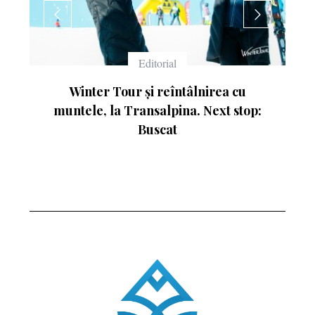
Echipament
Ce înseamnă numerele de pe schiuri
: