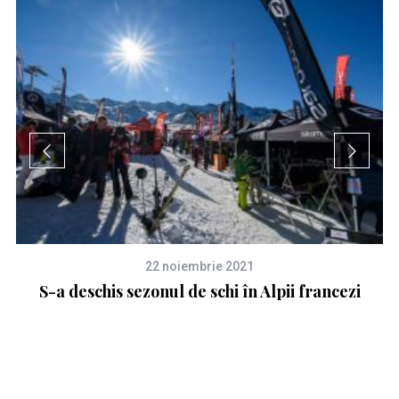
22 noiembrie 2021
S-a deschis sezonul de schi în Alpii francezi
S