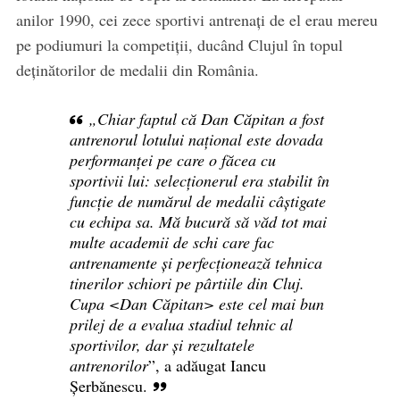
anilor 1990, cei zece sportivi antrenați de el erau mereu
pe podiumuri la competiții, ducând Clujul în topul
deținătorilor de medalii din România.
„Chiar faptul că Dan Căpitan a fost
antrenorul lotului național este dovada
performanței pe care o făcea cu
sportivii lui: selecționerul era stabilit în
funcție de numărul de medalii câștigate
cu echipa sa. Mă bucură să văd tot mai
multe academii de schi care fac
antrenamente și perfecționează tehnica
tinerilor schiori pe pârtiile din Cluj.
Cupa
<
Dan Căpitan> este cel mai bun
prilej de a evalua stadiul tehnic al
sportivilor, dar și rezultatele
antrenorilor
”, a adăugat Iancu
Șerbănescu.