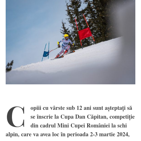
C
opiii cu vârste sub 12 ani sunt așteptați să
se înscrie la Cupa Dan Căpitan, competiție
din cadrul Mini Cupei României la schi
alpin, care va avea loc în perioada 2-3 martie 2024,