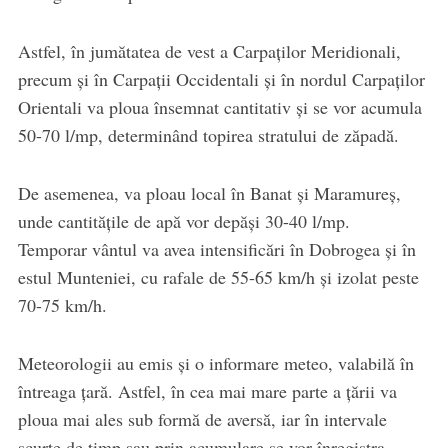
Astfel, în jumătatea de vest a Carpaților Meridionali,
precum și în Carpații Occidentali și în nordul Carpaților
Orientali va ploua însemnat cantitativ și se vor acumula
50-70 l/mp, determinând topirea stratului de zăpadă.
De asemenea, va ploau local în Banat și Maramureș,
unde cantitățile de apă vor depăși 30-40 l/mp.
Temporar vântul va avea intensificări în Dobrogea și în
estul Munteniei, cu rafale de 55-65 km/h și izolat peste
70-75 km/h.
Meteorologii au emis și o informare meteo, valabilă în
întreaga țară. Astfel, în cea mai mare parte a țării va
ploua mai ales sub formă de aversă, iar în intervale
scurte de timp sau prin acumulare se vor înregistra