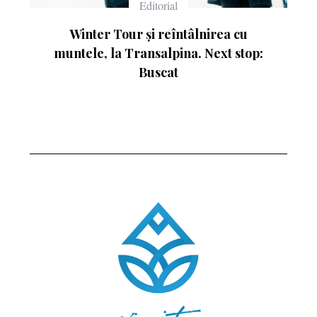
rial
Echipament
reîntâlnirea cu
Ce înseamnă numerele de pe
lpina. Next stop:
cat