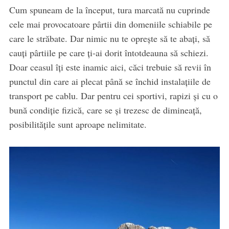
Cum spuneam de la început, tura marcată nu cuprinde
cele mai provocatoare pârtii din domeniile schiabile pe
care le străbate. Dar nimic nu te oprește să te abați, să
cauți pârtiile pe care ți-ai dorit întotdeauna să schiezi.
Doar ceasul îți este inamic aici, căci trebuie să revii în
punctul din care ai plecat până se închid instalațiile de
transport pe cablu. Dar pentru cei sportivi, rapizi și cu o
bună condiție fizică, care se și trezesc de dimineață,
posibilitățile sunt aproape nelimitate.