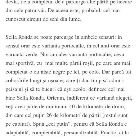
devia, de a completa, de a parcurge alte pârtii pe fiecare
din cele patru văi. De aceea este, probabil, cel mai
cunoscut circuit de schi din lume.
Sella Ronda se poate parcurge în ambele sensuri: în
sensul orar este varianta portocalie, în cel anti-orar este
varianta verde. Noi am ales varianta portocalie, ceva
mai sportivă, cu mai multe pârtii roșii, pe care am mai
completat-o cu niște negre pe ici, pe colo. Dar parcă tot
coborârile lungi și ușoare, care-ți dau timp să admiri
peisajul și să te bucuri că ești acolo, definesc cel mai
bine Sella Ronda. Oricum, indiferent ce variantă alegeți,
veți avea parte de minimum 40 de kilometri de drum,
din care cel puțin 26 de kilometri de pârtii (restul sunt
pe cabluri). Spun „cel puțin”, pentru că Sella Ronda e
adaptabilă, completabilă, personalizabilă. Practic, ai la