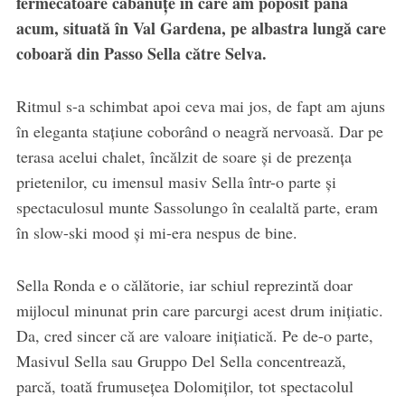
fermecătoare căbănuțe în care am poposit până
acum, situată în Val Gardena, pe albastra lungă care
coboară din Passo Sella către Selva.
Ritmul s-a schimbat apoi ceva mai jos, de fapt am ajuns
în eleganta stațiune coborând o neagră nervoasă. Dar pe
terasa acelui chalet, încălzit de soare și de prezența
prietenilor, cu imensul masiv Sella într-o parte și
spectaculosul munte Sassolungo în cealaltă parte, eram
în slow-ski mood și mi-era nespus de bine.
Sella Ronda e o călătorie, iar schiul reprezintă doar
mijlocul minunat prin care parcurgi acest drum inițiatic.
Da, cred sincer că are valoare inițiatică. Pe de-o parte,
Masivul Sella sau Gruppo Del Sella concentrează,
parcă, toată frumusețea Dolomiților, tot spectacolul