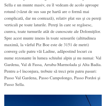
Sella e un munte masiv, eu îl vedeam de acolo aproape
rotund (văzut de sus sau pe hartă are o formă mai
complicată, dar nu contează), relativ plat sus și cu pereți
verticali pe toate laturile. Pereți în care se regăsesc,
cumva, toate turnurile atât de cunoscute ale Dolomiților.
Spre acest munte imens în toate sensurile (altitudinea
maximă, la vârful Piz Boe este de 3151 de metri)
converg cele patru văi Ladine, adăpostind locuri cu
nume rezonante în lumea schiului alpin și nu numai: Val
Gardena, Val di Fassa, Arraba-Marmolada și Alta Badia.
Pentru a-l înconjura, trebuie să treci prin patru pasuri:
Passo Val Gardena, Passo Campolongo, Passo Pordoi și
Passo Sella.