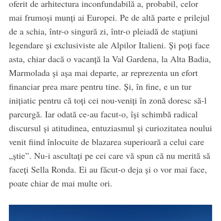
oferit de arhitectura inconfundabilă a, probabil, celor
mai frumoși munți ai Europei. Pe de altă parte e prilejul
de a schia, într-o singură zi, într-o pleiadă de stațiuni
legendare și exclusiviste ale Alpilor Italieni. Și poți face
asta, chiar dacă o vacanță la Val Gardena, la Alta Badia,
Marmolada și așa mai departe, ar reprezenta un efort
financiar prea mare pentru tine. Și, în fine, e un tur
inițiatic pentru că toți cei nou-veniți în zonă doresc să-l
parcurgă. Iar odată ce-au facut-o, își schimbă radical
discursul și atitudinea, entuziasmul și curiozitatea noului
venit fiind înlocuite de blazarea superioară a celui care
„știe”. Nu-i ascultați pe cei care vă spun că nu merită să
faceți Sella Ronda. Ei au făcut-o deja și o vor mai face,
poate chiar de mai multe ori.