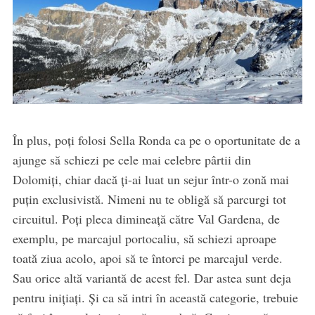
În plus, poți folosi Sella Ronda ca pe o oportunitate de a
ajunge să schiezi pe cele mai celebre pârtii din
Dolomiți, chiar dacă ți-ai luat un sejur într-o zonă mai
puțin exclusivistă. Nimeni nu te obligă să parcurgi tot
circuitul. Poți pleca dimineață către Val Gardena, de
exemplu, pe marcajul portocaliu, să schiezi aproape
toată ziua acolo, apoi să te întorci pe marcajul verde.
Sau orice altă variantă de acest fel. Dar astea sunt deja
pentru inițiați. Și ca să intri în această categorie, trebuie