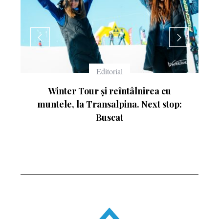
Echipament
Ce înseamnă numerele de pe schiuri
: