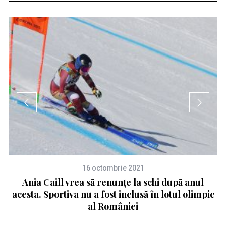
16 octombrie 2021
an
Ania Caill vrea să renunțe la schi după anul
S
acesta. Sportiva nu a fost inclusă în lotul olimpic
al României